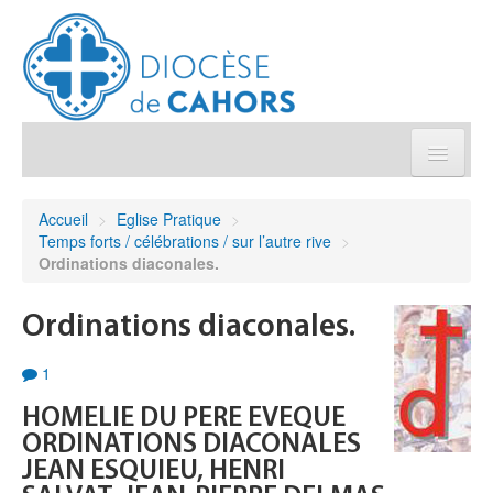
Église pratique
Accueil
>
Eglise Pratique
>
Temps forts / célébrations / sur l’autre rive
>
Démarches et sacrements
Ordinations diaconales.
Sanctuaires & Pélerinages
Ordinations diaconales.
1
Agenda diocésain
HOMELIE DU PERE EVEQUE
Je donne
ORDINATIONS DIACONALES
JEAN ESQUIEU, HENRI
Annuaire/Contact