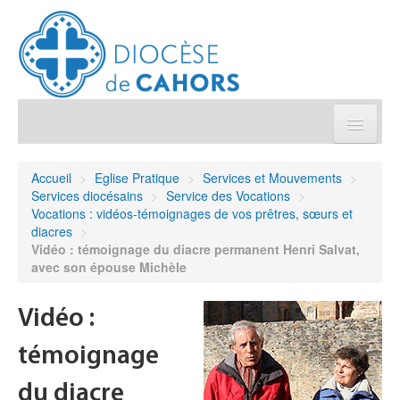
Église pratique
Accueil
>
Eglise Pratique
>
Services et Mouvements
>
Services diocésains
>
Service des Vocations
>
Démarches et sacrements
Vocations : vidéos-témoignages de vos prêtres, sœurs et
diacres
>
Vidéo : témoignage du diacre permanent Henri Salvat,
Sanctuaires & Pélerinages
avec son épouse Michèle
Agenda diocésain
Vidéo :
Je donne
témoignage
du diacre
Annuaire/Contact