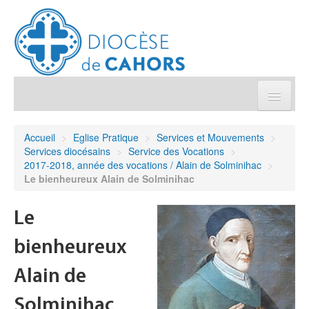
Église pratique
Accueil
>
Eglise Pratique
>
Services et Mouvements
>
Services diocésains
>
Service des Vocations
>
Démarches et sacrements
2017-2018, année des vocations / Alain de Solminihac
>
Le bienheureux Alain de Solminihac
Sanctuaires & Pélerinages
Le
Agenda diocésain
bienheureux
Je donne
Alain de
Solminihac
Annuaire/Contact