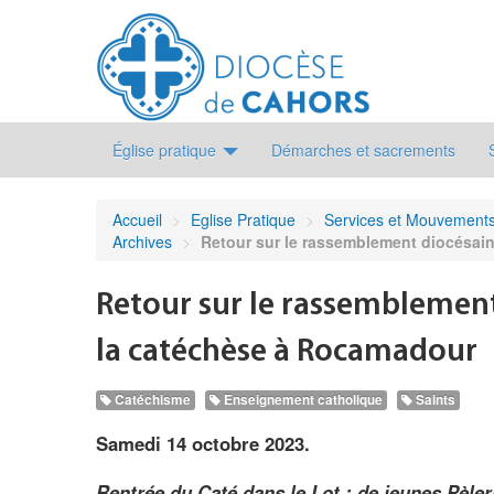
Église pratique
Démarches et sacrements
Accueil
>
Eglise Pratique
>
Services et Mouvement
Archives
>
Retour sur le rassemblement diocésai
Retour sur le rassemblement
la catéchèse à Rocamadour
Catéchisme
Enseignement catholique
Saints
Samedi 14 octobre 2023.
Rentrée du Caté dans le Lot : de jeunes Pèler