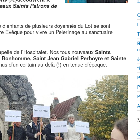
D
eaux Saints Patrons de
O
L
 d’enfants de plusieurs doyennés du Lot se sont
tre Evêque pour vivre un Pèlerinage au sanctuaire
T
R
c
hapelle de l’Hospitalet. Nos tous nouveaux
Saints
e Bonhomme, Saint Jean Gabriel Perboyre et Sainte
J
enus d’un certain au-delà (!) en tenue d’époque.
"
P
P
P
A
M
C