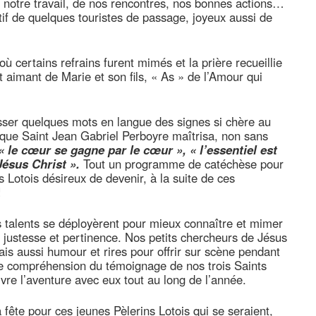
e notre travail, de nos rencontres, nos bonnes actions…
tif de quelques touristes de passage, joyeux aussi de
ù certains refrains furent mimés et la prière recueillie
t aimant de Marie et son fils, « As » de l’Amour qui
uisser quelques mots en langue des signes si chère au
que Saint Jean Gabriel Perboyre maîtrisa, non sans
« le cœur se gagne par le cœur », « l’essentiel est
Jésus Christ ».
Tout un programme de catéchèse pour
s Lotois désireux de devenir, à la suite de ces
!
 talents se déployèrent pour mieux connaître et mimer
ec justesse et pertinence. Nos petits chercheurs de Jésus
ais aussi humour et rires pour offrir sur scène pendant
ne compréhension du témoignage de nos trois Saints
vre l’aventure avec eux tout au long de l’année.
a fête pour ces jeunes Pèlerins Lotois qui se seraient,