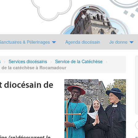
Sanctuaires & Pélerinages
Agenda diocésain
Je donne
s
>
Services diocésains
>
Service de la Catéchèse
>
n de la catéchèse à Rocamadour
 diocésain de
ins (re)découvrent le