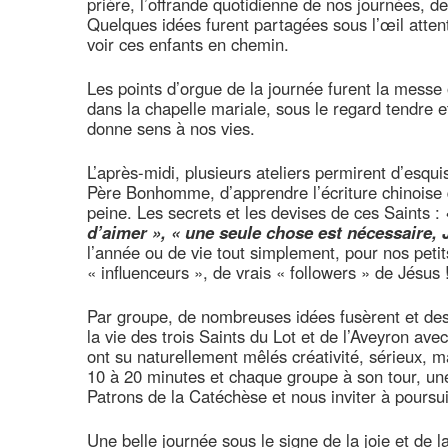
prière, l’offrande quotidienne de nos journées, d
Quelques idées furent partagées sous l’œil atten
voir ces enfants en chemin.
Les points d’orgue de la journée furent la messe o
dans la chapelle mariale, sous le regard tendre e
donne sens à nos vies.
L’après-midi, plusieurs ateliers permirent d’esq
Père Bonhomme, d’apprendre l’écriture chinoise 
peine. Les secrets et les devises de ces Saints :
d’aimer », « une seule chose est nécessaire, 
l’année ou de vie tout simplement, pour nos petit
« influenceurs », de vrais « followers » de Jésus 
Par groupe, de nombreuses idées fusèrent et des
la vie des trois Saints du Lot et de l’Aveyron av
ont su naturellement mêlés créativité, sérieux, m
10 à 20 minutes et chaque groupe à son tour, u
Patrons de la Catéchèse et nous inviter à poursui
Une belle journée sous le signe de la joie et de l