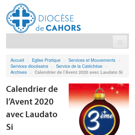
Église pratique
Accueil
>
Eglise Pratique
>
Services et Mouvements
>
Services diocésains
>
Service de la Catéchèse
>
Démarches et sacrements
Archives
>
Calendrier de l’Avent 2020 avec Laudato Si
Sanctuaires & Pélerinages
Calendrier de
l’Avent 2020
Agenda diocésain
avec Laudato
Je donne
Si
Annuaire/Contact