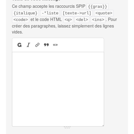
Ce champ accepte les raccourcis SPIP
{{gras}}
{italique}
-*liste
[texte->url]
<quote>
et le code HTML
. Pour
<code>
<q>
<del>
<ins>
créer des paragraphes, laissez simplement des lignes
vides.