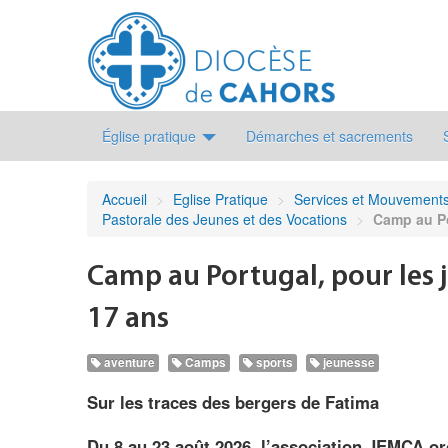
Église pratique
Démarches et sacrements
Accueil
>
Eglise Pratique
>
Services et Mouvement
Pastorale des Jeunes et des Vocations
>
Camp au Po
Camp au Portugal, pour les 
17 ans
aventure
Camps
sports
jeunesse
Sur les traces des bergers de Fatima
Du 8 au 23 août 2026, l’association JEMCA o