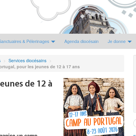
Sanctuaires & Pélerinages
Agenda diocésain
Je donne
s
>
Services diocésains
>
rtugal, pour les jeunes de 12 à 17 ans
jeunes de 12 à
rganise un camp