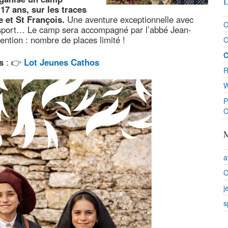
D
 17 ans, sur les traces
e et St François.
Une aventure exceptionnelle avec
C
u sport… Le camp sera accompagné par l’abbé Jean-
ention : nombre de places limité !
C
C
s
: 👉
Lot Jeunes Cathos
R
W
P
C
M
a
C
j
s