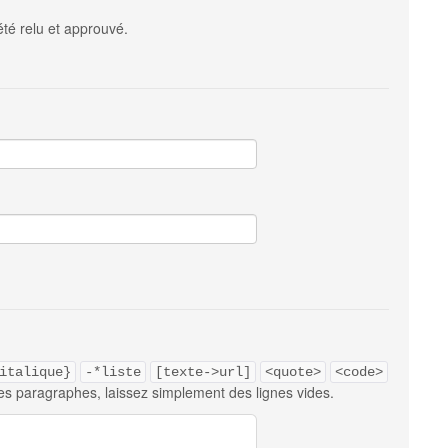
été relu et approuvé.
italique}
-*liste
[texte->url]
<quote>
<code>
es paragraphes, laissez simplement des lignes vides.