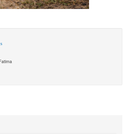
ns
 Fatima