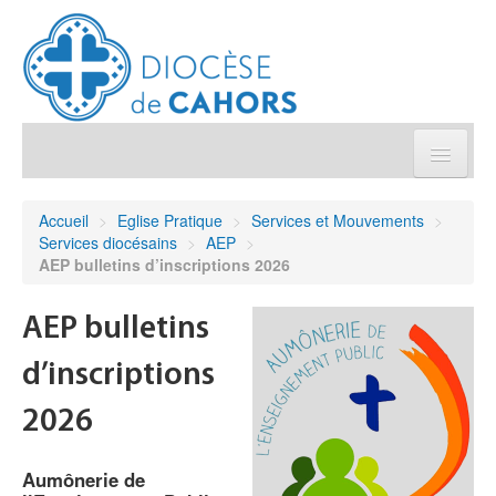
Église pratique
Accueil
>
Eglise Pratique
>
Services et Mouvements
>
Services diocésains
>
AEP
>
Démarches et sacrements
AEP bulletins d’inscriptions 2026
Sanctuaires & Pélerinages
AEP bulletins
d’inscriptions
Agenda diocésain
2026
Je donne
Aumônerie de
Annuaire/Contact