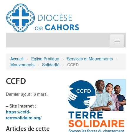
Église pratique
Accueil
>
Eglise Pratique
>
Services et Mouvements
>
Mouvements
>
Solidarité
>
CCFD
Démarches et sacrements
CCFD
Sanctuaires & Pélerinages
Dernier ajout : 6 mars.
Agenda diocésain
–
Site internet :
https://ccfd-
Je donne
terresolidaire.org/
Articles de cette
Annuaire/Contact