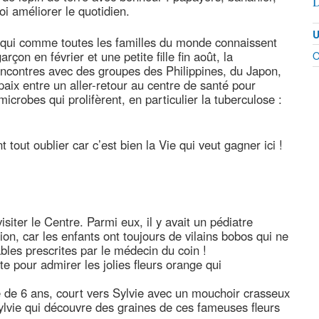
D
i améliorer le quotidien.
U
 qui comme toutes les familles du monde connaissent
çon en février et une petite fille fin août, la
O
 rencontres avec des groupes des Philippines, du Japon,
ix entre un aller-retour au centre de santé pour
microbes qui prolifèrent, en particulier la tuberculose :
t tout oublier car c’est bien la Vie qui veut gagner ici !
siter le Centre. Parmi eux, il y avait un pédiatre
tion, car les enfants ont toujours de vilains bobos qui ne
les prescrites par le médecin du coin !
e pour admirer les jolies fleurs orange qui
le de 6 ans, court vers Sylvie avec un mouchoir crasseux
Sylvie qui découvre des graines de ces fameuses fleurs