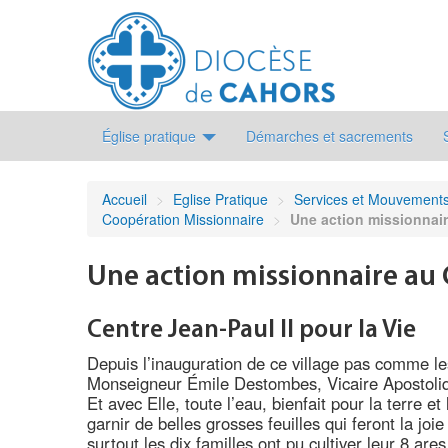
Église pratique
Démarches et sacrements
Accueil
>
Eglise Pratique
>
Services et Mouvement
Coopération Missionnaire
>
Une action missionna
Une action missionnaire a
Centre Jean-Paul II pour la Vie
Depuis l’inauguration de ce village pas comme le
Monseigneur Émile Destombes, Vicaire Apostoliq
Et avec Elle, toute l’eau, bienfait pour la terre
garnir de belles grosses feuilles qui feront la joi
surtout les dix familles ont pu cultiver leur 8 ar