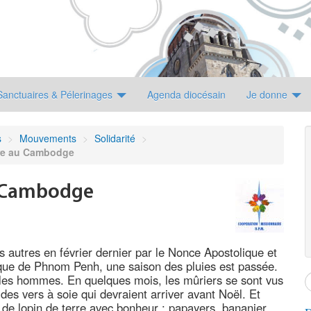
Sanctuaires & Pélerinages
Agenda diocésain
Je donne
s
>
Mouvements
>
Solidarité
>
ire au Cambodge
u Cambodge
s autres en février dernier par le Nonce Apostolique et
ue de Phnom Penh, une saison des pluies est passée.
 et les hommes. En quelques mois, les mûriers se sont vus
e des vers à soie qui devraient arriver avant Noël. Et
es de lopin de terre avec bonheur : papayers, bananier,