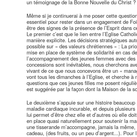
un témoignage de la Bonne Nouvelle du Christ ?
Même si je continuerai à me poser cette question 
essentiel pour rester dans un engagement de Foi
être des signes de la présence de l’Esprit dans ce
Le premier c’est que le lien entre l’Eglise Cathol
manière explicite. Les décisions stratégiques auto
possible sur « des valeurs chrétiennes » : La prio
mise en place de système de solidarité en cas de 
l’accompagnement des jeunes femmes avec des e
concessions sont inévitables, nous cherchons ave
vivant de ce que nous concevons être un « manag
vont tous les dimanches à l’Eglise, et cherche à 
questions que ces jeunes filles me posent réguli
est suggérée par la façon dont la Maison de la so
Le deuxième s’appuie sur une histoire beaucoup p
maladie cardiaque incurable, et depuis plusieurs 
lui permet d’être chez elle et d’autres où elle doi
en place quasi naturellement pour soutenir la mal
une tisserande m’accompagne, jamais la même, e
cadeau, (des fruits, ou un peu d’argent...). Pour 