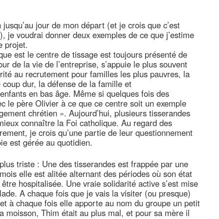
jusqu’au jour de mon départ (et je crois que c’est
), je voudrai donner deux exemples de ce que j’estime
 projet.
ique est le centre de tissage est toujours présenté de
ur de la vie de l’entreprise, s’appuie le plus souvent
rité au recrutement pour familles les plus pauvres, la
coup dur, la défense de la famille et
nfants en bas âge. Même si quelques fois des
c le père Olivier à ce que ce centre soit un exemple
ement chrétien ». Aujourd’hui, plusieurs tisserandes
mieux connaître la Foi catholique. Au regard des
èrement, je crois qu’une partie de leur questionnement
ie est gérée au quotidien.
lus triste : Une des tisserandes est frappée par une
mois elle est alitée alternant des périodes où son état
t être hospitalisée. Une vraie solidarité active s’est mise
ade. A chaque fois que je vais la visiter (ou presque)
t à chaque fois elle apporte au nom du groupe un petit
la moisson, Thim était au plus mal, et pour sa mère il