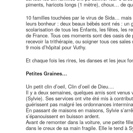
piments, haricots longs (1 mètre), choux… de quo
10 familles touchées par le virus de Sida… mais
leurs bonheur : deux beaux bébés sont nés : un gar
scolarisation de tous les Enfants, les fêtes, les
de France. Tous ces moments sont des oasis de pa
recevoir la trithérapie, ou soigner tous ces sales 
9 mois d’hôpital pour Vuthy.
Et chaque fois les rires, les danses et les jeux fon
Petites Graines…
Un petit clin d’oeil, Clin d’oeil de Dieu....
Il y a deux semaines, quelques amis sont venus vi
(Sylvie). Ses services ont vite été mis à contribu
guérissent pas malgré les ordonnances interminab
En passant de maisons en maisons, Sylvie s’arrêt
s’épanouissent en buisson ardent.
Avant de remonter dans la voiture, une petite fil
dans le creux de sa main fragile. Elle le tend à 