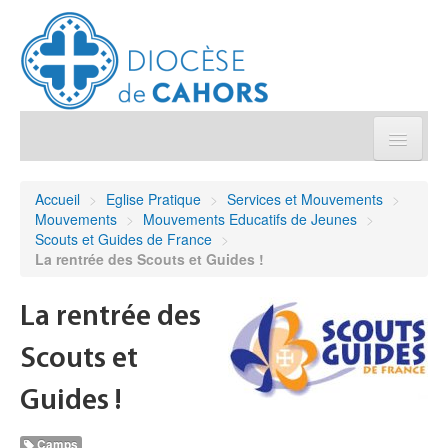
Église pratique
Accueil
>
Eglise Pratique
>
Services et Mouvements
>
Mouvements
>
Mouvements Educatifs de Jeunes
>
Démarches et sacrements
Scouts et Guides de France
>
La rentrée des Scouts et Guides !
Sanctuaires & Pélerinages
La rentrée des
Agenda diocésain
Scouts et
Je donne
Guides !
Camps
Annuaire/Contact