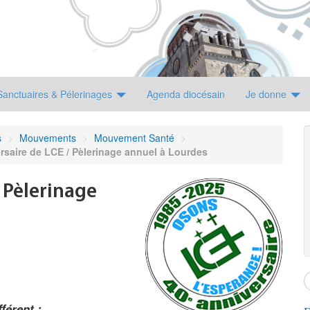
Sanctuaires & Pélerinages
Agenda diocésain
Je donne
s
>
Mouvements
>
Mouvement Santé
>
saire de LCE / Pèlerinage annuel à Lourdes
 Pèlerinage
férent :