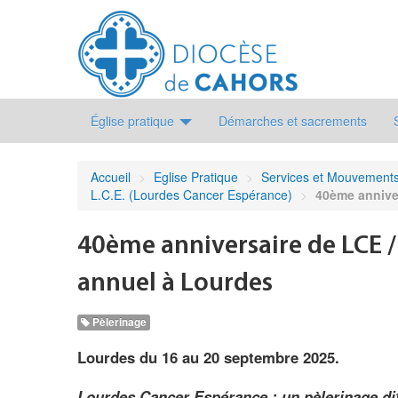
Église pratique
Démarches et sacrements
Accueil
>
Eglise Pratique
>
Services et Mouvement
L.C.E. (Lourdes Cancer Espérance)
>
40ème anniver
40ème anniversaire de LCE /
annuel à Lourdes
Pèlerinage
Lourdes du 16 au 20 septembre 2025.
Lourdes Cancer Espérance : un pèlerinage dif