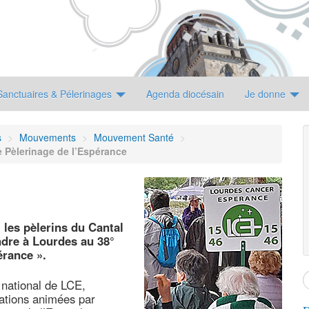
Sanctuaires & Pélerinages
Agenda diocésain
Je donne
s
>
Mouvements
>
Mouvement Santé
>
e Pèlerinage de l’Espérance
 les pèlerins du Cantal
ndre à Lourdes au 38°
érance ».
 national de LCE,
ations animées par