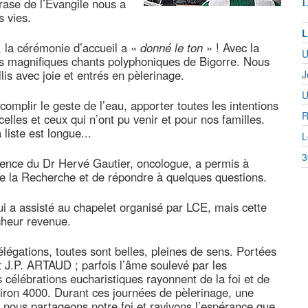
D
rase de l’Evangile nous a
s vies.
L
 la cérémonie d’accueil a «
donné le ton
» ! Avec la
U
rs magnifiques chants polyphoniques de Bigorre. Nous
lis avec joie et entrés en pèlerinage.
J
U
complir le geste de l’eau, apporter toutes les intentions
R
elles et ceux qui n’ont pu venir et pour nos familles.
a liste est longue...
L
3
rence du Dr Hervé Gautier, oncologue, a permis à
 la Recherche et de répondre à quelques questions.
 a assisté au chapelet organisé par LCE, mais cette
îcheur revenue.
légations, toutes sont belles, pleines de sens. Portées
et J.P. ARTAUD ; parfois l’âme soulevé par les
 célébrations eucharistiques rayonnent de la foi et de
viron 4000. Durant ces journées de pèlerinage, une
 nous partageons notre foi et ravivons l’espérance que