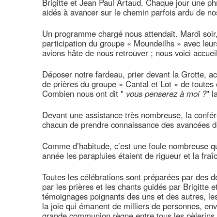
Brigitte et Jean Paul Artaud. Chaque jour une ph
aidés à avancer sur le chemin parfois ardu de no
Un programme chargé nous attendait. Mardi soir,
participation du groupe « Moundeilhs » avec leu
avions hâte de nous retrouver ; nous voici accueil
Déposer notre fardeau, prier devant la Grotte, ac
de prières du groupe « Cantal et Lot » de toutes c
Combien nous ont dit "
vous penserez à moi ?
" l
Devant une assistance très nombreuse, la confé
chacun de prendre connaissance des avancées de
Comme d’habitude, c’est une foule nombreuse qui
année les parapluies étaient de rigueur et la fra
Toutes les célébrations sont préparées par des dé
par les prières et les chants guidés par Brigitte 
témoignages poignants des uns et des autres, les
la joie qui émanent de milliers de personnes, en
grande communion règne entre tous les pèlerins,