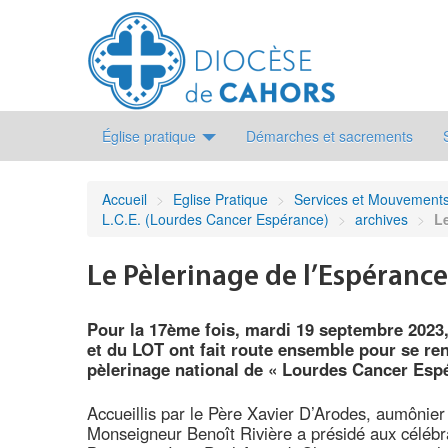
Église pratique
Démarches et sacrements
Accueil
>
Eglise Pratique
>
Services et Mouvement
L.C.E. (Lourdes Cancer Espérance)
>
archives
>
L
Le Pèlerinage de l’Espérance
Pour la 17ème fois, mardi 19 septembre 2023,
et du LOT ont fait route ensemble pour se re
pèlerinage national de « Lourdes Cancer Esp
Accueillis par le Père Xavier D’Arodes, aumônier
Monseigneur Benoît Rivière a présidé aux célébr