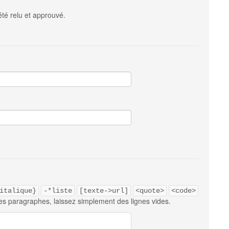
été relu et approuvé.
italique}
-*liste
[texte->url]
<quote>
<code>
es paragraphes, laissez simplement des lignes vides.