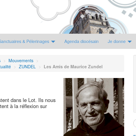
Sanctuaires & Pélerinages
Agenda diocésain
Je donne
s
>
Mouvements
>
ualité
>
ZUNDEL
>
Les Amis de Maurice Zundel
ent dans le Lot. Ils nous
ent à la réflexion sur