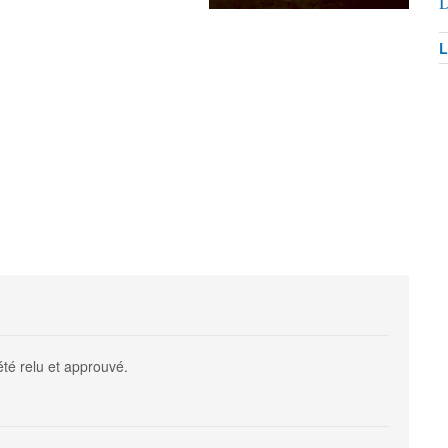
D
L
été relu et approuvé.