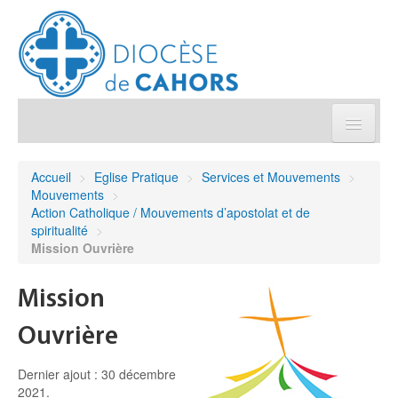
Église pratique
Accueil
>
Eglise Pratique
>
Services et Mouvements
>
Mouvements
>
Démarches et sacrements
Action Catholique / Mouvements d’apostolat et de
spiritualité
>
Mission Ouvrière
Sanctuaires & Pélerinages
Mission
Agenda diocésain
Ouvrière
Je donne
Dernier ajout : 30 décembre
2021.
Annuaire/Contact