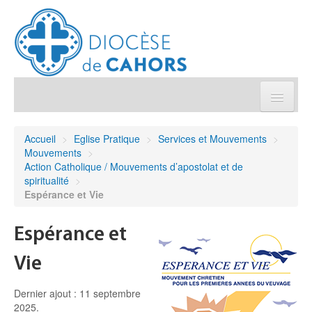
Église pratique
Accueil
>
Eglise Pratique
>
Services et Mouvements
>
Mouvements
>
Démarches et sacrements
Action Catholique / Mouvements d’apostolat et de
spiritualité
>
Espérance et Vie
Sanctuaires & Pélerinages
Espérance et
Agenda diocésain
Vie
Je donne
Dernier ajout : 11 septembre
2025.
Annuaire/Contact