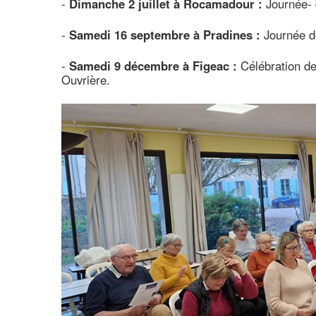
-
Dimanche 2 juillet à Rocamadour :
Journée- d
-
Samedi 16 septembre à Pradines :
Journée d
-
Samedi 9 décembre à Figeac :
Célébration de
Ouvrière.