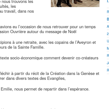
D
e nous trouvons les
ultés, les
u travail, dans nos
R
D
vions eu l’occasion de nous retrouver pour un temps
A
Mission Ouvrière autour du message de Noël
2
U
pions à une retraite, avec les copains de l’Aveyron et
urs de la Sainte Famille.
M
R
ntexte socio-économique comment devenir co-créateurs
J
R
fléchir à partir du récit de la Création dans la Genèse et
rer dans divers textes des Evangiles,
milie, nous permet de repartir dans l’espérance.