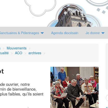
Sanctuaires & Pélerinages
Agenda diocésain
Je donne
s
>
Mouvements
>
ualité
>
ACO
>
archives
>
ot
de ouvrier, notre
n de bienveillance,
lus faibles, qu’ils soient