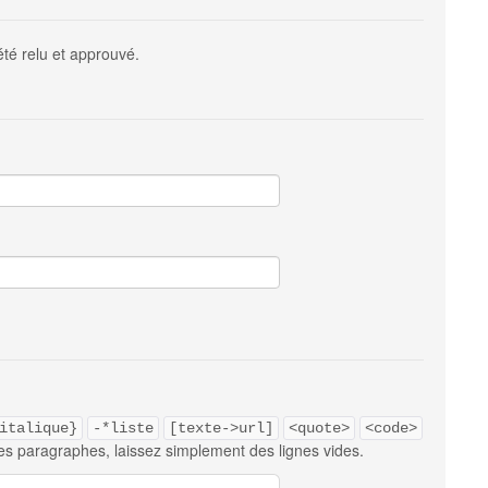
été relu et approuvé.
italique}
-*liste
[texte->url]
<quote>
<code>
es paragraphes, laissez simplement des lignes vides.