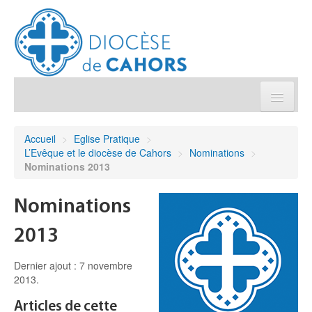
Église pratique
Accueil
>
Eglise Pratique
>
L’Evêque et le diocèse de Cahors
>
Nominations
>
Démarches et sacrements
Nominations 2013
Sanctuaires & Pélerinages
Nominations
2013
Agenda diocésain
Dernier ajout : 7 novembre
Je donne
2013.
Articles de cette
Annuaire/Contact