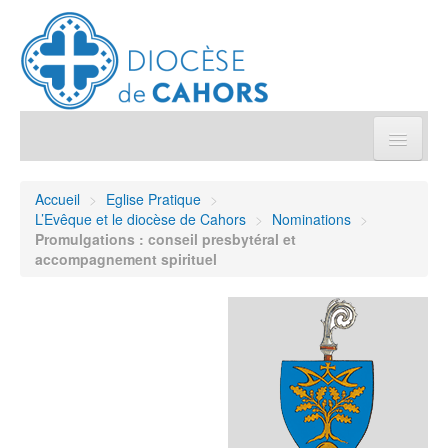
Église pratique
Accueil
>
Eglise Pratique
>
L’Evêque et le diocèse de Cahors
>
Nominations
>
Démarches et sacrements
Promulgations : conseil presbytéral et
accompagnement spirituel
Sanctuaires & Pélerinages
Agenda diocésain
Je donne
Annuaire/Contact