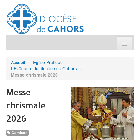
Église pratique
Accueil
>
Eglise Pratique
>
L’Evêque et le diocèse de Cahors
>
Démarches et sacrements
Messe chrismale 2026
Sanctuaires & Pélerinages
Messe
chrismale
Agenda diocésain
2026
Je donne
Camiade
Annuaire/Contact