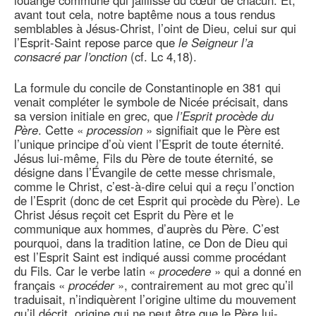
louange commune qui jaillisse du cœur de chacun. Et,
avant tout cela, notre baptême nous a tous rendus
semblables à Jésus-Christ, l’oint de Dieu, celui sur qui
l’Esprit-Saint repose parce que
le Seigneur l’a
consacré par l’onction
(cf. Lc 4,18).
La formule du concile de Constantinople en 381 qui
venait compléter le symbole de Nicée précisait, dans
sa version initiale en grec, que
l’Esprit procède du
Père
. Cette «
procession
» signifiait que le Père est
l’unique principe d’où vient l’Esprit de toute éternité.
Jésus lui-même, Fils du Père de toute éternité, se
désigne dans l’Évangile de cette messe chrismale,
comme le Christ, c’est-à-dire celui qui a reçu l’onction
de l’Esprit (donc de cet Esprit qui procède du Père). Le
Christ Jésus reçoit cet Esprit du Père et le
communique aux hommes, d’auprès du Père. C’est
pourquoi, dans la tradition latine, ce Don de Dieu qui
est l’Esprit Saint est indiqué aussi comme procédant
du Fils. Car le verbe latin «
procedere
» qui a donné en
français «
procéder
», contrairement au mot grec qu’il
traduisait, n’indiquèrent l’origine ultime du mouvement
qu’il décrit, origine qui ne peut être que le Père lui-