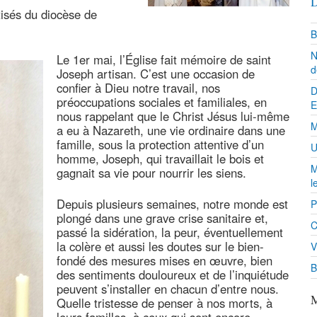
D
tisés du diocèse de
B
N
Le 1er mai, l’Église fait mémoire de saint
d
Joseph artisan. C’est une occasion de
confier à Dieu notre travail, nos
D
préoccupations sociales et familiales, en
E
nous rappelant que le Christ Jésus lui-même
M
a eu à Nazareth, une vie ordinaire dans une
famille, sous la protection attentive d’un
U
homme, Joseph, qui travaillait le bois et
M
gagnait sa vie pour nourrir les siens.
l
Depuis plusieurs semaines, notre monde est
P
plongé dans une grave crise sanitaire et,
C
passé la sidération, la peur, éventuellement
la colère et aussi les doutes sur le bien-
V
fondé des mesures mises en œuvre, bien
B
des sentiments douloureux et de l’inquiétude
peuvent s’installer en chacun d’entre nous.
M
Quelle tristesse de penser à nos morts, à