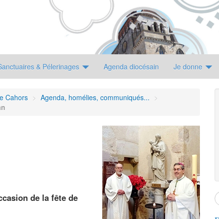
Sanctuaires & Pélerinages
Agenda diocésain
Je donne
de Cahors
>
Agenda, homélies, communiqués...
>
an
casion de la fête de