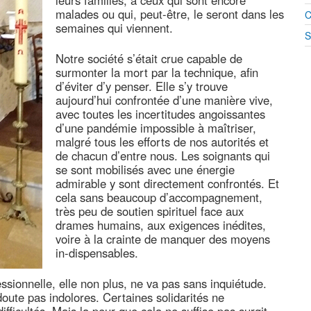
leurs familles, à ceux qui sont encore
malades ou qui, peut-être, le seront dans les
C
semaines qui viennent.
S
Notre société s’était crue capable de
surmonter la mort par la technique, afin
d’éviter d’y penser. Elle s’y trouve
aujourd’hui confrontée d’une manière vive,
avec toutes les incertitudes angoissantes
d’une pandémie impossible à maîtriser,
malgré tous les efforts de nos autorités et
de chacun d’entre nous. Les soignants qui
se sont mobilisés avec une énergie
admirable y sont directement confrontés. Et
cela sans beaucoup d’accompagnement,
très peu de soutien spirituel face aux
drames humains, aux exigences inédites,
voire à la crainte de manquer des moyens
in-dispensables.
essionnelle, elle non plus, ne va pas sans inquiétude.
ute pas indolores. Certaines solidarités ne