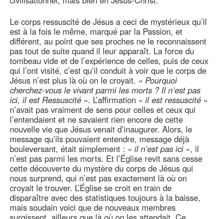
civilisationnel, mais bien en Jésus-Christ.
Le corps ressuscité de Jésus a ceci de mystérieux qu’il
est à la fois le même, marqué par la Passion, et
différent, au point que ses proches ne le reconnaissent
pas tout de suite quand il leur apparaît. La force du
tombeau vide et de l’expérience de celles, puis de ceux
qui l’ont visité, c’est qu’il conduit à voir que le corps de
Jésus n’est plus là où on le croyait. «
Pourquoi
cherchez-vous le vivant parmi les morts ? Il n’est pas
ici, il est Ressuscité
». L’affirmation «
il est ressuscité
»
n’avait pas vraiment de sens pour celles et ceux qui
l’entendaient et ne savaient rien encore de cette
nouvelle vie que Jésus venait d’inaugurer. Alors, le
message qu’ils pouvaient entendre, message déjà
bouleversant, était simplement : «
il n’est pas ici
», il
n’est pas parmi les morts. Et l’Église revit sans cesse
cette découverte du mystère du corps de Jésus qui
nous surprend, qui n’est pas exactement là où on
croyait le trouver. L’Église se croit en train de
disparaître avec des statistiques toujours à la baisse,
mais soudain voici que de nouveaux membres
surgissent, ailleurs que là où on les attendait. Ce