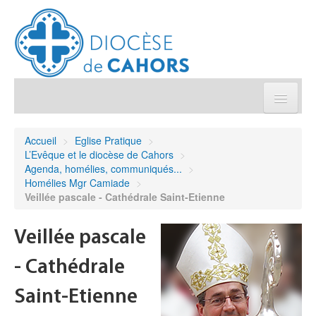
Église pratique
Accueil
>
Eglise Pratique
>
L’Evêque et le diocèse de Cahors
>
Démarches et sacrements
Agenda, homélies, communiqués...
>
Homélies Mgr Camiade
>
Veillée pascale - Cathédrale Saint-Etienne
Sanctuaires & Pélerinages
Veillée pascale
Agenda diocésain
- Cathédrale
Je donne
Saint-Etienne
Annuaire/Contact