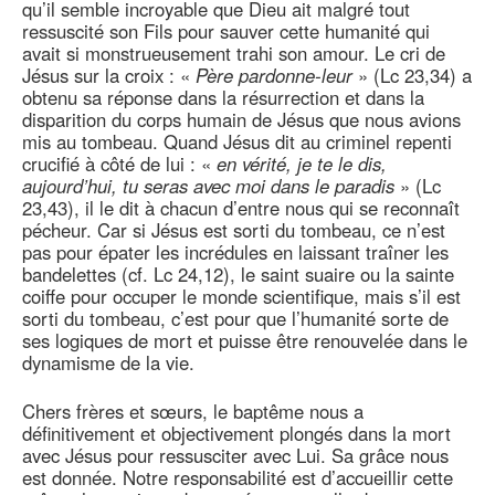
qu’il semble incroyable que Dieu ait malgré tout
ressuscité son Fils pour sauver cette humanité qui
avait si monstrueusement trahi son amour. Le cri de
Jésus sur la croix : «
Père pardonne-leur
» (Lc 23,34) a
obtenu sa réponse dans la résurrection et dans la
disparition du corps humain de Jésus que nous avions
mis au tombeau. Quand Jésus dit au criminel repenti
crucifié à côté de lui : «
en vérité, je te le dis,
aujourd’hui, tu seras avec moi dans le paradis
» (Lc
23,43), il le dit à chacun d’entre nous qui se reconnaît
pécheur. Car si Jésus est sorti du tombeau, ce n’est
pas pour épater les incrédules en laissant traîner les
bandelettes (cf. Lc 24,12), le saint suaire ou la sainte
coiffe pour occuper le monde scientifique, mais s’il est
sorti du tombeau, c’est pour que l’humanité sorte de
ses logiques de mort et puisse être renouvelée dans le
dynamisme de la vie.
Chers frères et sœurs, le baptême nous a
définitivement et objectivement plongés dans la mort
avec Jésus pour ressusciter avec Lui. Sa grâce nous
est donnée. Notre responsabilité est d’accueillir cette