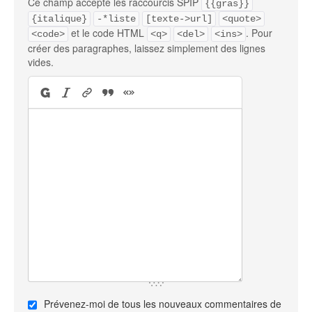
Ce champ accepte les raccourcis SPIP
{{gras}}
{italique}
-*liste
[texte->url]
<quote>
et le code HTML
. Pour
<code>
<q>
<del>
<ins>
créer des paragraphes, laissez simplement des lignes
vides.
Prévenez-moi de tous les nouveaux commentaires de