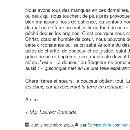
Nous avons tous des manques en ces domaines, 
ou ceux qui nous touchent de plus près provoquen
bien manquons-nous de patience, ou sentons-nous
du mal ou de faire du mal jaillir au fond de notr
péché depuis les origines. C’est pourquoi nous c
Christ, doux et humble de cœur, nous pouvons dem
cette circonstance où, selon saint Antoine du d
actes de charité, de douceur et de justice, sain
grâce de notre baptême, sera manifesté devant 
tel qu’il est
». La douceur du Seigneur ne demande
aussi : «
quiconque met en lui une telle espéran
Chers frères et sœurs, la douceur obtient tout. L
les doux, car ils recevront la terre en héritage
. »
Amen.
+
Mgr Laurent Camiade
jeudi 2 novembre 2023
,
par
Service de la communi