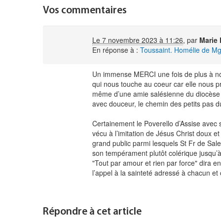
Vos commentaires
Le 7 novembre 2023 à 11:26
,
par
Marie 
En réponse à :
Toussaint. Homélie de M
Un immense MERCI une fois de plus à no
qui nous touche au coeur car elle nous pr
même d’une amie salésienne du diocèse pa
avec douceur, le chemin des petits pas du 
Certainement le Poverello d’Assise avec s
vécu à l’imitation de Jésus Christ doux e
grand public parmi lesquels St Fr de Sales 
son tempérament plutôt colérique jusqu’
"Tout par amour et rien par force" dira en
l’appel à la sainteté adressé à chacun et
Répondre à cet article