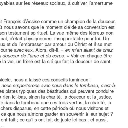
yables sur les réseaux sociaux, à cultiver l’amertume
int François d’Assise comme un champion de la douceur.
 Et nous savons que le moment clé de sa conversion est
 son testament spirituel. La vue même des lépreux non
 mal, c’était physiquement insupportable pour lui. Un
reux et de l’embrasser par amour du Christ et il se met
journe avec eux. Alors, dit-il, «
en m’en allant de chez
n douceur de l’âme et du corps.
» Voir en chaque être
la vie, un frère est la clé qui fait la douceur de saint
iècle, nous a laissé ces conseils lumineux :
 nous emporterons avec nous dans le tombeau, c’est-à-
es pistes typiques des béatitudes qui peuvent conduire
rien ici-bas, sinon la charité, la douceur et la justice.
 dans le tombeau que ces trois vertus, la charité, la
chers disparus, en cette période où nous visitons et
rs ce que nous aimons garder en souvenir à leur sujet ?
nt fait ; ce qu’ils ont fait de juste ici-bas ; et aussi,
e…