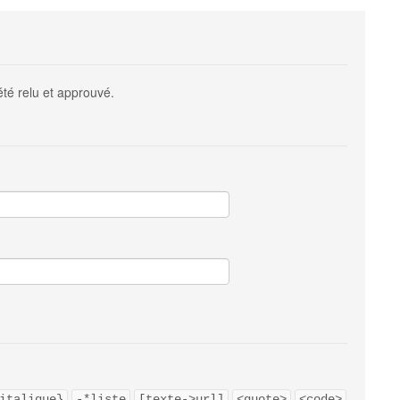
été relu et approuvé.
italique}
-*liste
[texte->url]
<quote>
<code>