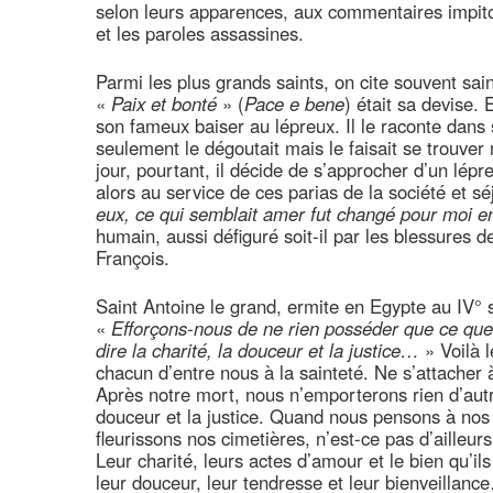
selon leurs apparences, aux commentaires impito
et les paroles assassines.
Parmi les plus grands saints, on cite souvent sa
«
Paix et bonté
» (
Pace e bene
) était sa devise.
son fameux baiser au lépreux. Il le raconte dans
seulement le dégoutait mais le faisait se trouver
jour, pourtant, il décide de s’approcher d’un lép
alors au service de ces parias de la société et sé
eux, ce qui semblait amer fut changé pour moi e
humain, aussi défiguré soit-il par les blessures de 
François.
Saint Antoine le grand, ermite en Egypte au IV° s
«
Efforçons-nous de ne rien posséder que ce que
dire la charité, la douceur et la justice…
» Voilà l
chacun d’entre nous à la sainteté. Ne s’attacher à 
Après notre mort, nous n’emporterons rien d’autre
douceur et la justice. Quand nous pensons à nos 
fleurissons nos cimetières, n’est-ce pas d’ailleu
Leur charité, leurs actes d’amour et le bien qu’ils o
leur douceur, leur tendresse et leur bienveillanc