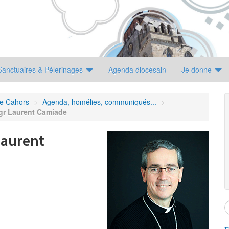
Sanctuaires & Pélerinages
Agenda diocésain
Je donne
de Cahors
>
Agenda, homélies, communiqués...
>
gr Laurent Camiade
Laurent