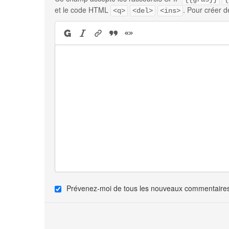
et le code HTML
. Pour créer d
<q>
<del>
<ins>
Prévenez-moi de tous les nouveaux commentaires 