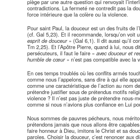
piège par une autre question qui renvoyait l’inte
contradictions. La fermeté ne contredit pas la d
force intérieure que la colère ou la violence.
Pour saint Paul, la douceur est un des fruits de 
(cf. Gal 5,23). Et il recommande, lorsqu’on voit 
esprit de douceur
» (Gal 6,1). Il dit aussi qu’il c
Tm 2,25). Et l’Apôtre Pierre, quand à lui, nous d
persécuteurs, il faut le faire «
avec douceur et re
humble de cœur
» n’est pas compatible avec la v
En ces temps troublés où les conflits armés touch
comme nous l’appelons, sans dire à qui elle app
comme une caractéristique de l’action au nom d
prétendre justifier sous de prétendus motifs relig
violence ? Il n’est pas juste de prétendre nous
comme si nous n’avions plus confiance en Lui p
Nous sommes de pauvres pécheurs, nous méritons 
prétendons jamais que nous allons être capables
faire honneur à Dieu, imitons le Christ et sa dou
paroles. Choisir la douceur, c’est renoncer aux d