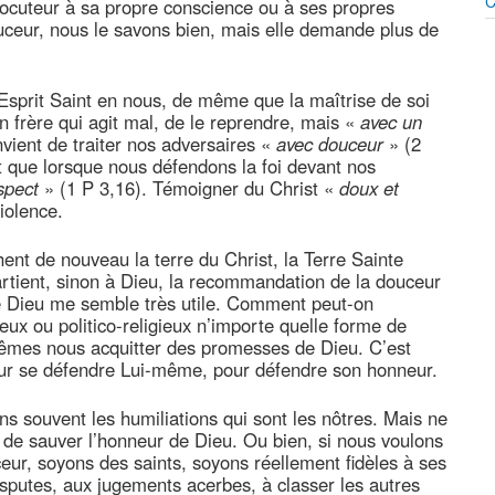
C
rlocuteur à sa propre conscience ou à ses propres
ouceur, nous le savons bien, mais elle demande plus de
l’Esprit Saint en nous, de même que la maîtrise de soi
un frère qui agit mal, de le reprendre, mais «
avec un
onvient de traiter nos adversaires «
avec douceur
» (2
it que lorsque nous défendons la foi devant nos
spect
» (1 P 3,16). Témoigner du Christ «
doux et
iolence.
ent de nouveau la terre du Christ, la Terre Sainte
artient, sinon à Dieu, la recommandation de la douceur
e Dieu me semble très utile. Comment peut-on
ieux ou politico-religieux n’importe quelle forme de
-mêmes nous acquitter des promesses de Dieu. C’est
our se défendre Lui-même, pour défendre son honneur.
souvent les humiliations qui sont les nôtres. Mais ne
 de sauver l’honneur de Dieu. Ou bien, si nous voulons
ceur, soyons des saints, soyons réellement fidèles à ses
isputes, aux jugements acerbes, à classer les autres