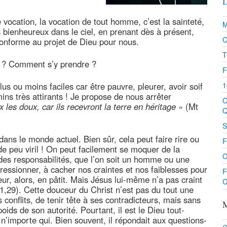
D
 vocation, la vocation de tout homme, c’est la sainteté,
M
 bienheureux dans le ciel, en prenant dès à présent,
C
 conforme au projet de Dieu pour nous.
T
r ? Comment s’y prendre ?
F
lus ou moins faciles car être pauvre, pleurer, avoir soif
1
ins très attirants ! Je propose de nous arrêter
C
 les doux, car ils recevront la terre en héritage
» (Mt
Q
S
ns le monde actuel. Bien sûr, cela peut faire rire ou
F
de peu viril ! On peut facilement se moquer de la
C
 des responsabilités, que l’on soit un homme ou une
ressionner, à cacher nos craintes et nos faiblesses pour
F
ur, alors, en pâtit. Mais Jésus lui-même n’a pas craint
C
1,29). Cette douceur du Christ n’est pas du tout une
 conflits, de tenir tête à ses contradicteurs, mais sans
M
oids de son autorité. Pourtant, il est le Dieu tout-
 n’importe qui. Bien souvent, il répondait aux questions-