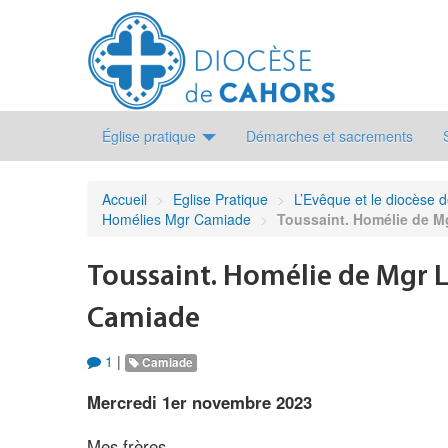
Église pratique
Démarches et sacrements
Accueil
>
Eglise Pratique
>
L’Evêque et le diocèse 
Homélies Mgr Camiade
>
Toussaint. Homélie de M
Toussaint. Homélie de Mgr 
Camiade
1
|
Camiade
Mercredi 1er novembre 2023
Mes frères,