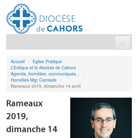
Église pratique
Accueil
>
Eglise Pratique
>
L’Evêque et le diocèse de Cahors
>
Démarches et sacrements
Agenda, homélies, communiqués...
>
Homélies Mgr Camiade
>
Rameaux 2019, dimanche 14 avril
Sanctuaires & Pélerinages
Rameaux
Agenda diocésain
2019,
Je donne
dimanche 14
Annuaire/Contact