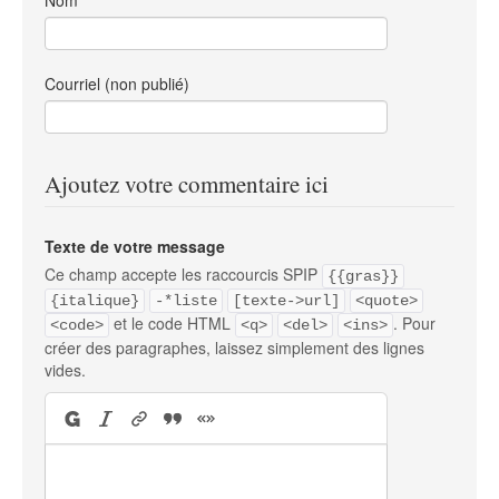
Nom
Courriel (non publié)
Ajoutez votre commentaire ici
Texte de votre message
Ce champ accepte les raccourcis SPIP
{{gras}}
{italique}
-*liste
[texte->url]
<quote>
et le code HTML
. Pour
<code>
<q>
<del>
<ins>
créer des paragraphes, laissez simplement des lignes
vides.