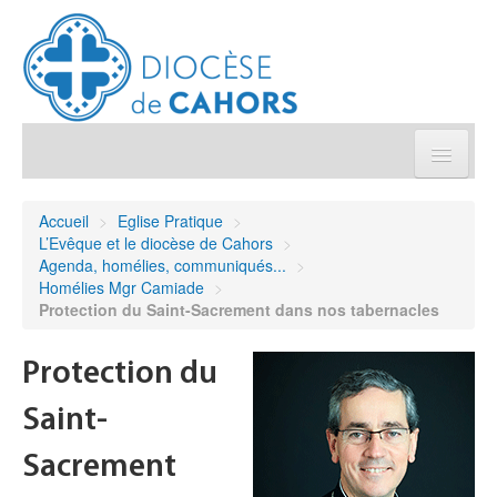
Église pratique
Accueil
>
Eglise Pratique
>
L’Evêque et le diocèse de Cahors
>
Démarches et sacrements
Agenda, homélies, communiqués...
>
Homélies Mgr Camiade
>
Protection du Saint-Sacrement dans nos tabernacles
Sanctuaires & Pélerinages
Protection du
Agenda diocésain
Saint-
Je donne
Sacrement
Annuaire/Contact