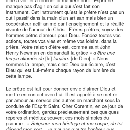
aide à voir et à toucher la manière dont l’Esprit ne
manque pas d’agir en celui qui s’est fait son
instrument. Cet instrument qu’est le prêtre n’est pas un
outil passif dans la main d’un artisan mais bien un
coopérateur actif animé par l’enseignement et la réalité
vivante de l’amour du Christ. Frères prêtres, soyez des
hommes pétris d’amour pour Dieu. Fondez toutes vos
actions, toutes vos vies et même vos loisirs, dans la
prière. Votre raison d’être est, comme saint John
Henry Newman en demandait la grâce «
d’être une
lampe allumée de
[la]
lumière
[de Dieu]. » Nous
sommes la lampe, mais c’est Dieu qui éclaire, c’est
Dieu qui est Lui-même chaque rayon de lumière de
cette lampe.
Le prêtre est fait pour donner envie d’aimer Dieu et
mettre en contact avec Lui. Il est appelé à se mettre
par amour au service des autres en marchant sous la
conduite de l’Esprit Saint. Cher Corentin, en ce jour de
votre ordination, gardez précieusement ces quelques
repères et méditez souvent ces mots simples du
psaume : «
Seigneur mon héritage et ma coupe, de toi
dépend mon sort… je n’ai pas d’autre bonheur que