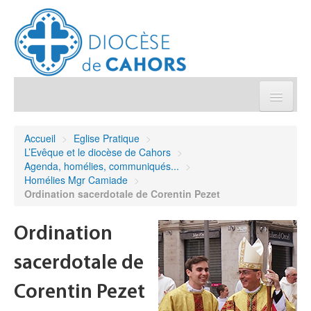
Église pratique
Accueil
>
Eglise Pratique
>
L’Evêque et le diocèse de Cahors
>
Démarches et sacrements
Agenda, homélies, communiqués...
>
Homélies Mgr Camiade
>
Ordination sacerdotale de Corentin Pezet
Sanctuaires & Pélerinages
Ordination
Agenda diocésain
sacerdotale de
Je donne
Corentin Pezet
Annuaire/Contact