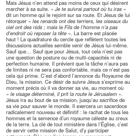
Mais Jésus n’en attend pas moins de ceux qui désirent
marcher à sa suite. «
Je te suivrai partout où tu iras
»
dit un homme qui le rejoint sur sa route. Et Jésus de lui
rétorquer «
les renards ont des terriers, les oiseaux du
ciel ont des nids ; mais le Fils de l’homme n’a pas
d’endroit où reposer la tête
». La barre est placée
haut ! La quadrature du cercle que reflètent toutes les
discussions actuelles semble venir de Jésus lui-même.
Sauf que… Sauf que pour Jésus, tout cela n’est pas
une question de posture ou de multi-capacités ni de
perfection humaine. Il prévient que la tâche n’aura pas
de limites ni ne sera pas confortable, mais ce n’est pas
cela qui prime. C’est d’abord l’annonce du Royaume de
Dieu, la mission. Ce désir de suivre Jésus s’exprime au
moment précis où il va donner sa vie, au moment où
«
le visage déterminé, il prit la route le Jérusalem
».
Jésus ira au bout de sa mission, jusqu’au sacrifice de
sa vie pour sauver le monde. Il exercera un sacerdoce
radicalement nouveau et définitif : le rachat de tous les
hommes et la semence d’un royaume céleste au creux
de la terre. La clé de tout ministère dans l’Église, c’est
de servir cette mission de Salut, d’y participer