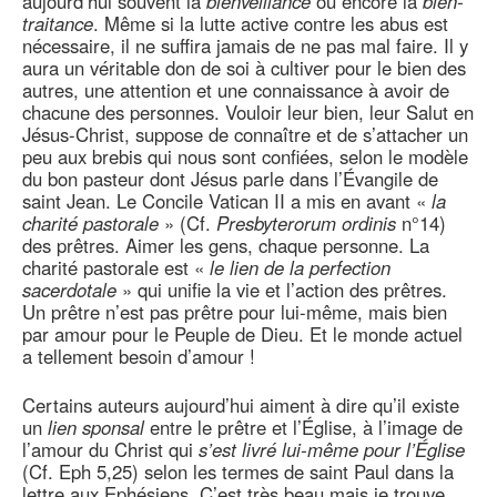
aujourd’hui souvent la
bienveillance
ou encore la
bien-
traitance
. Même si la lutte active contre les abus est
nécessaire, il ne suffira jamais de ne pas mal faire. Il y
aura un véritable don de soi à cultiver pour le bien des
autres, une attention et une connaissance à avoir de
chacune des personnes. Vouloir leur bien, leur Salut en
Jésus-Christ, suppose de connaître et de s’attacher un
peu aux brebis qui nous sont confiées, selon le modèle
du bon pasteur dont Jésus parle dans l’Évangile de
saint Jean. Le Concile Vatican II a mis en avant «
la
charité pastorale
» (Cf.
Presbyterorum ordinis
n°14)
des prêtres. Aimer les gens, chaque personne. La
charité pastorale est «
le lien de la perfection
sacerdotale
» qui unifie la vie et l’action des prêtres.
Un prêtre n’est pas prêtre pour lui-même, mais bien
par amour pour le Peuple de Dieu. Et le monde actuel
a tellement besoin d’amour !
Certains auteurs aujourd’hui aiment à dire qu’il existe
un
lien sponsal
entre le prêtre et l’Église, à l’image de
l’amour du Christ qui
s’est livré lui-même pour l’Église
(Cf. Eph 5,25) selon les termes de saint Paul dans la
lettre aux Ephésiens. C’est très beau mais je trouve