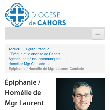
Église pratique
Accueil
>
Eglise Pratique
>
L’Evêque et le diocèse de Cahors
>
Démarches et sacrements
Agenda, homélies, communiqués...
>
Homélies Mgr Camiade
>
Épiphanie / Homélie de Mgr Laurent Camiade
Sanctuaires & Pélerinages
Épiphanie /
Agenda diocésain
Homélie de
Je donne
Mgr Laurent
Annuaire/Contact