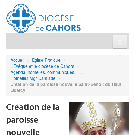
Église pratique
Accueil
>
Eglise Pratique
>
L’Evêque et le diocèse de Cahors
>
Démarches et sacrements
Agenda, homélies, communiqués...
>
Homélies Mgr Camiade
>
Création de la paroisse nouvelle Saint-Benoît du Haut
Sanctuaires & Pélerinages
Quercy
Agenda diocésain
Création de la
Je donne
paroisse
nouvelle
Annuaire/Contact