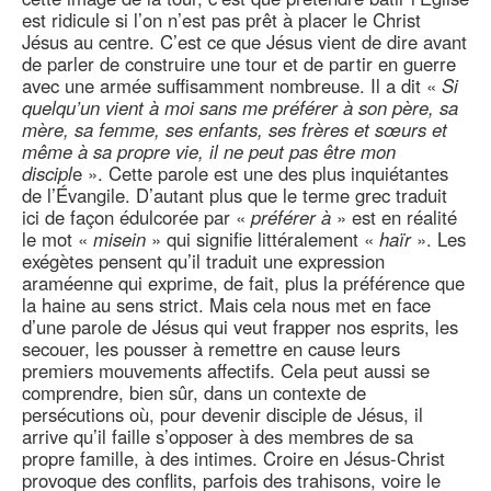
est ridicule si l’on n’est pas prêt à placer le Christ
Jésus au centre. C’est ce que Jésus vient de dire avant
de parler de construire une tour et de partir en guerre
avec une armée suffisamment nombreuse. Il a dit «
Si
quelqu’un vient à moi sans me préférer à son père, sa
mère, sa femme, ses enfants, ses frères et sœurs et
même à sa propre vie, il ne peut pas être mon
discipl
e ». Cette parole est une des plus inquiétantes
de l’Évangile. D’autant plus que le terme grec traduit
ici de façon édulcorée par «
préférer à
» est en réalité
le mot «
misein
» qui signifie littéralement «
haïr
». Les
exégètes pensent qu’il traduit une expression
araméenne qui exprime, de fait, plus la préférence que
la haine au sens strict. Mais cela nous met en face
d’une parole de Jésus qui veut frapper nos esprits, les
secouer, les pousser à remettre en cause leurs
premiers mouvements affectifs. Cela peut aussi se
comprendre, bien sûr, dans un contexte de
persécutions où, pour devenir disciple de Jésus, il
arrive qu’il faille s’opposer à des membres de sa
propre famille, à des intimes. Croire en Jésus-Christ
provoque des conflits, parfois des trahisons, voire le