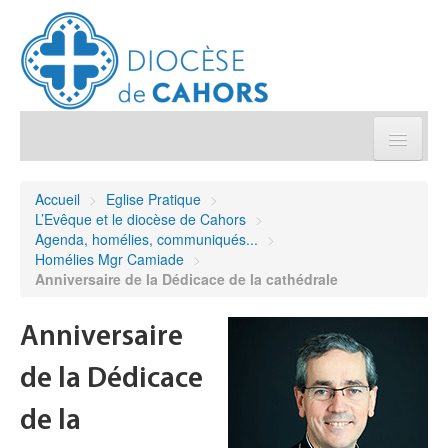
Église pratique
Accueil
>
Eglise Pratique
>
L’Evêque et le diocèse de Cahors
>
Démarches et sacrements
Agenda, homélies, communiqués...
>
Homélies Mgr Camiade
>
Anniversaire de la Dédicace de la cathédrale
Sanctuaires & Pélerinages
Anniversaire
Agenda diocésain
de la Dédicace
Je donne
de la
Annuaire/Contact