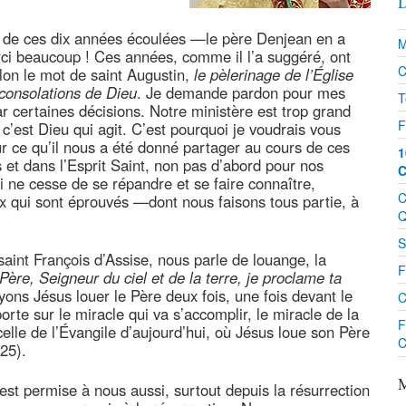
D
s de ces dix années écoulées —le père Denjean en a
M
ci beaucoup ! Ces années, comme il l’a suggéré, ont
C
lon le mot de saint Augustin,
le pèlerinage de l’Église
 consolations de Dieu
. Je demande pardon pour mes
T
ar certaines décisions. Notre ministère est trop grand
F
c’est Dieu qui agit. C’est pourquoi je voudrais vous
ur ce qu’il nous a été donné partager au cours de ces
1
 et dans l’Esprit Saint, non pas d’abord pour nos
C
 ne cesse de se répandre et se faire connaître,
C
x qui sont éprouvés —dont nous faisons tous partie, à
Q
S
saint François d’Assise, nous parle de louange, la
F
Père, Seigneur du ciel et de la terre, je proclame ta
ons Jésus louer le Père deux fois, une fois devant le
C
te sur le miracle qui va s’accomplir, le miracle de la
F
celle de l’Évangile d’aujourd’hui, où Jésus loue son Père
C
,25).
M
est permise à nous aussi, surtout depuis la résurrection