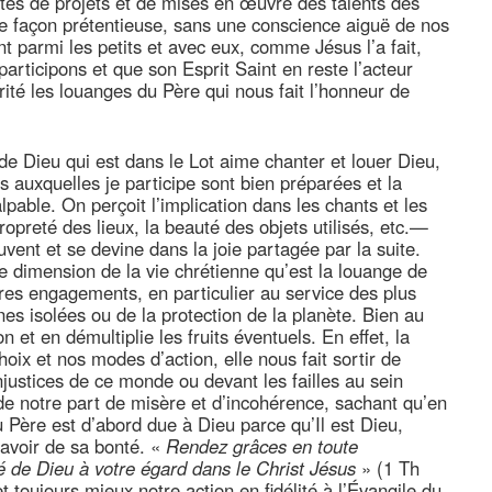
tes de projets et de mises en œuvre des talents des
 de façon prétentieuse, sans une conscience aiguë de nos
nt parmi les petits et avec eux, comme Jésus l’a fait,
participons et que son Esprit Saint en reste l’acteur
rité les louanges du Père qui nous fait l’honneur de
de Dieu qui est dans le Lot aime chanter et louer Dieu,
 auxquelles je participe sont bien préparées et la
lpable. On perçoit l’implication dans les chants et les
opreté des lieux, la beauté des objets utilisés, etc.—
souvent et se devine dans la joie partagée par la suite.
 dimension de la vie chrétienne qu’est la louange de
res engagements, en particulier au service des plus
s isolées ou de la protection de la planète. Bien au
n et en démultiplie les fruits éventuels. En effet, la
oix et nos modes d’action, elle nous fait sortir de
justices de ce monde ou devant les failles au sein
de notre part de misère et d’incohérence, sachant qu’en
u Père est d’abord due à Dieu parce qu’Il est Dieu,
avoir de sa bonté. «
Rendez grâces en toute
nté de Dieu à votre égard dans le Christ Jésus
» (1 Th
 toujours mieux notre action en fidélité à l’Évangile du