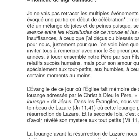
Je ne vais pas retracer les multiples événement
évoqué une partie en début de célébration
*
: mer
été un mélange de joies et de peines puisque, se
avance entre les vicissitudes de ce monde et les
insuffisances, à ceux que j’ai déçus ou blessés p
pour nous, justement pour que l’on voie bien que 
inviter tous à remercier avec moi le Seigneur po
années, à louer ensemble notre Père par son Fils
relatifs succès humains, mais pour son amour qui
spécialement aux tout-petits, aux humbles, à ceu
certains moments au moins.
L’Évangile de ce jour où l’Église fait mémoire de 
louange adressée par le Christ à Dieu le Père. «
louange
» dit Jésus. Dans les Évangiles, nous voy
tombeau de Lazare (Jn 11,41) où cette louange por
résurrection de Lazare. Et la seconde fois, c’est 
d’avoir révélé son mystère aux tout petits (Mt 11
La louange avant la résurrection de Lazare nous 