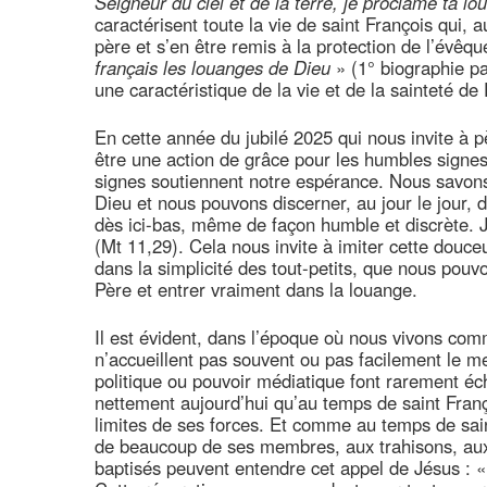
Seigneur du ciel et de la terre, je proclame ta l
caractérisent toute la vie de saint François qui,
père et s’en être remis à la protection de l’évêq
français les louanges de Dieu
» (1° biographie p
une caractéristique de la vie et de la sainteté de
En cette année du jubilé 2025 qui nous invite à p
être une action de grâce pour les humbles signe
signes soutiennent notre espérance. Nous savons
Dieu et nous pouvons discerner, au jour le jour, d
dès ici-bas, même de façon humble et discrète.
(Mt 11,29). Cela nous invite à imiter cette douce
dans la simplicité des tout-petits, que nous pouv
Père et entrer vraiment dans la louange.
Il est évident, dans l’époque où nous vivons com
n’accueillent pas souvent ou pas facilement le m
politique ou pouvoir médiatique font rarement éch
nettement aujourd’hui qu’au temps de saint Franço
limites de ses forces. Et comme au temps de sain
de beaucoup de ses membres, aux trahisons, aux
baptisés peuvent entendre cet appel de Jésus : 