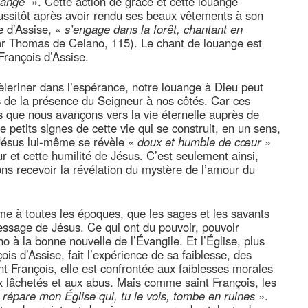
ouange
». Cette action de grâce et cette louange
 aussitôt après avoir rendu ses beaux vêtements à son
ue d’Assise, «
s’engage dans la forêt, chantant en
ar Thomas de Celano, 115). Le chant de louange est
 François d’Assise.
èleriner dans l’espérance, notre louange à Dieu peut
s de la présence du Seigneur à nos côtés. Car ces
 que nous avançons vers la vie éternelle auprès de
e petits signes de cette vie qui se construit, en un sens,
 Jésus lui-même se révèle «
doux et humble de cœur
»
ur et cette humilité de Jésus. C’est seulement ainsi,
ons recevoir la révélation du mystère de l’amour du
me à toutes les époques, que les sages et les savants
essage de Jésus. Ce qui ont du pouvoir, pouvoir
o à la bonne nouvelle de l’Évangile. Et l’Église, plus
is d’Assise, fait l’expérience de sa faiblesse, des
t François, elle est confrontée aux faiblesses morales
 lâchetés et aux abus. Mais comme saint François, les
«
répare mon Église qui, tu le vois, tombe en ruines
».