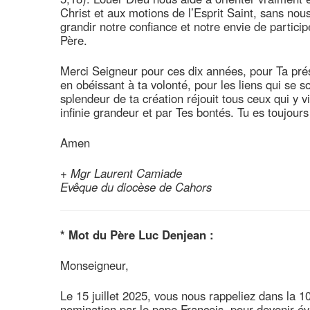
Christ et aux motions de l’Esprit Saint, sans no
grandir notre confiance et notre envie de partici
Père.
Merci Seigneur pour ces dix années, pour Ta prése
en obéissant à ta volonté, pour les liens qui se 
splendeur de ta création réjouit tous ceux qui y v
infinie grandeur et par Tes bontés. Tu es toujours
Amen
+
Mgr Laurent Camiade
Evêque du diocèse de Cahors
* Mot du Père Luc Denjean :
Monseigneur,
Le 15 juillet 2025, vous nous rappeliez dans la 1
nomination par le pape François, pour devenir évêq