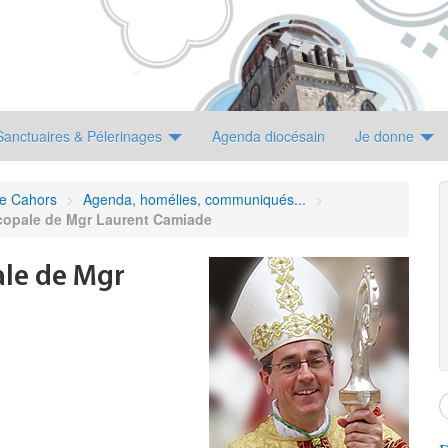
Sanctuaires & Pélerinages
Agenda diocésain
Je donne
de Cahors
>
Agenda, homélies, communiqués...
>
scopale de Mgr Laurent Camiade
ale de Mgr