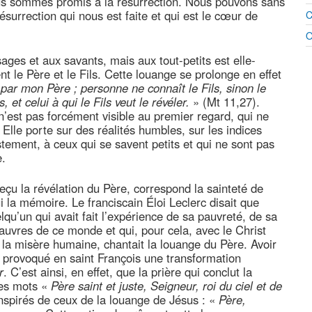
us sommes promis à la résurrection. Nous pouvons sans
surrection qui nous est faite et qui est le cœur de
C
O
ages et aux savants, mais aux tout-petits est elle-
t le Père et le Fils. Cette louange se prolonge en effet
par mon Père ; personne ne connaît le Fils, sinon le
 et celui à qui le Fils veut le révéler.
» (Mt 11,27).
’est pas forcément visible au premier regard, qui ne
. Elle porte sur des réalités humbles, sur les indices
ustement, à ceux qui se savent petits et qui ne sont pas
e.
reçu la révélation du Père, correspond la sainteté de
 la mémoire. Le franciscain Éloi Leclerc disait que
lqu’un qui avait fait l’expérience de sa pauvreté, de sa
auvres de ce monde et qui, pour cela, avec le Christ
 la misère humaine, chantait la louange du Père. Avoir
 provoqué en saint François une transformation
r
. C’est ainsi, en effet, que la prière qui conclut la
ces mots «
Père saint et juste, Seigneur, roi du ciel et de
nspirés de ceux de la louange de Jésus : «
Père,