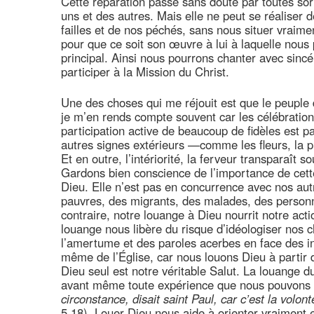
Cette réparation passe sans doute par toutes sor
uns et des autres. Mais elle ne peut se réaliser
failles et de nos péchés, sans nous situer vraime
pour que ce soit son œuvre à lui à laquelle nous 
principal. Ainsi nous pourrons chanter avec sincé
participer à la Mission du Christ.
Une des choses qui me réjouit est que le peuple 
je m’en rends compte souvent car les célébrations
participation active de beaucoup de fidèles est pa
autres signes extérieurs —comme les fleurs, la pr
Et en outre, l’intériorité, la ferveur transparaît 
Gardons bien conscience de l’importance de cette
Dieu. Elle n’est pas en concurrence avec nos aut
pauvres, des migrants, des malades, des personne
contraire, notre louange à Dieu nourrit notre actio
louange nous libère du risque d’idéologiser nos ch
l’amertume et des paroles acerbes en face des in
même de l’Église, car nous louons Dieu à partir 
Dieu seul est notre véritable Salut. La louange d
avant même toute expérience que nous pouvons 
circonstance, disait saint Paul, car c’est la volo
5,18). Louer Dieu nous aide à orienter vraiment et