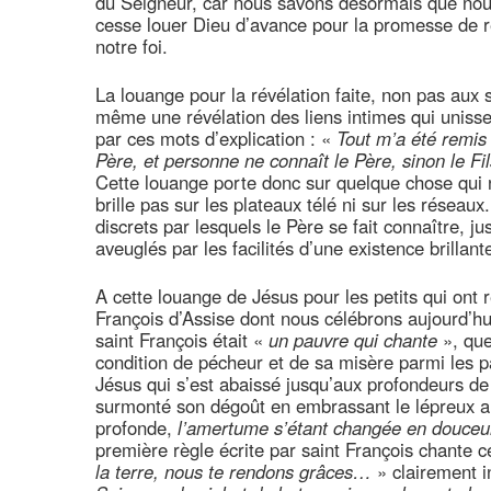
du Seigneur, car nous savons désormais que no
cesse louer Dieu d’avance pour la promesse de ré
notre foi.
La louange pour la révélation faite, non pas aux s
même une révélation des liens intimes qui unissen
par ces mots d’explication : «
Tout m’a été remis 
Père, et personne ne connaît le Père, sinon le Fils,
Cette louange porte donc sur quelque chose qui n
brille pas sur les plateaux télé ni sur les réseaux
discrets par lesquels le Père se fait connaître, j
aveuglés par les facilités d’une existence brillant
A cette louange de Jésus pour les petits qui ont 
François d’Assise dont nous célébrons aujourd’hui
saint François était «
un pauvre qui chante
», que
condition de pécheur et de sa misère parmi les p
Jésus qui s’est abaissé jusqu’aux profondeurs de
surmonté son dégoût en embrassant le lépreux a
profonde,
l’amertume s’étant changée en douceu
première règle écrite par saint François chante 
la terre, nous te rendons grâces…
» clairement i