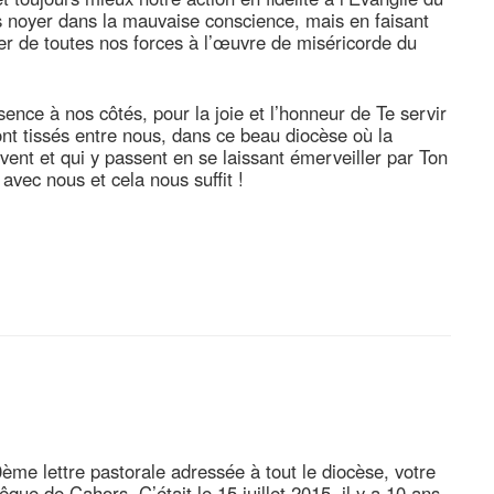
us noyer dans la mauvaise conscience, mais en faisant
per de toutes nos forces à l’œuvre de miséricorde du
nce à nos côtés, pour la joie et l’honneur de Te servir
sont tissés entre nous, dans ce beau diocèse où la
ivent et qui y passent en se laissant émerveiller par Ton
 avec nous et cela nous suffit !
0ème lettre pastorale adressée à tout le diocèse, votre
ue de Cahors. C’était le 15 juillet 2015, il y a 10 ans.