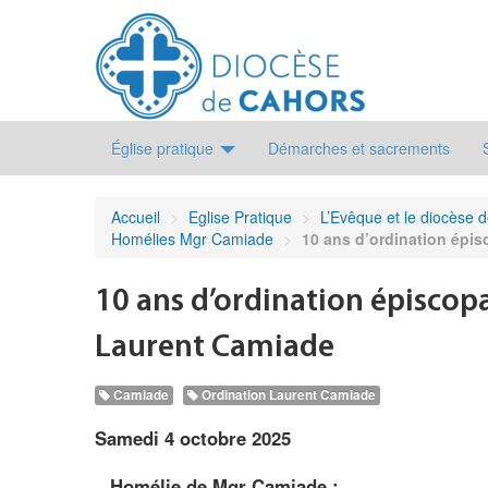
Église pratique
Démarches et sacrements
Accueil
>
Eglise Pratique
>
L’Evêque et le diocèse 
Homélies Mgr Camiade
>
10 ans d’ordination épi
10 ans d’ordination épiscop
Laurent Camiade
Camiade
Ordination Laurent Camiade
Samedi 4 octobre 2025
–
Homélie de Mgr Camiade :