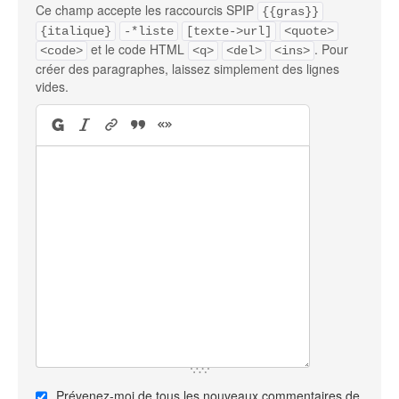
Ce champ accepte les raccourcis SPIP
{{gras}}
{italique}
-*liste
[texte->url]
<quote>
et le code HTML
. Pour
<code>
<q>
<del>
<ins>
créer des paragraphes, laissez simplement des lignes
vides.
Prévenez-moi de tous les nouveaux commentaires de