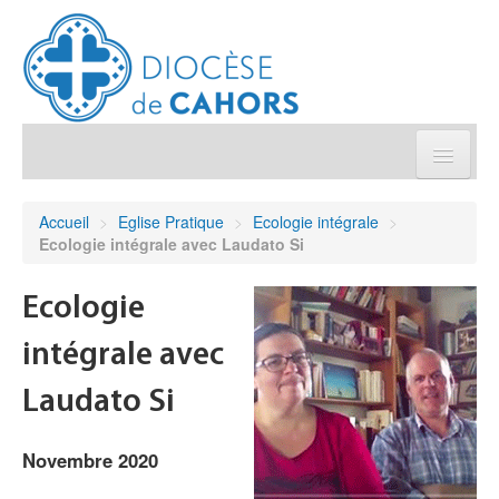
Église pratique
Accueil
>
Eglise Pratique
>
Ecologie intégrale
>
Ecologie intégrale avec Laudato Si
Démarches et sacrements
Ecologie
Sanctuaires & Pélerinages
intégrale avec
Agenda diocésain
Laudato Si
Je donne
Novembre 2020
Annuaire/Contact