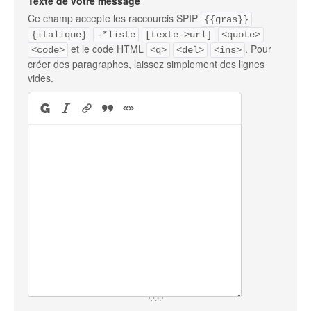
Texte de votre message
Ce champ accepte les raccourcis SPIP
{{gras}}
{italique}
-*liste
[texte->url]
<quote>
et le code HTML
. Pour
<code>
<q>
<del>
<ins>
créer des paragraphes, laissez simplement des lignes
vides.