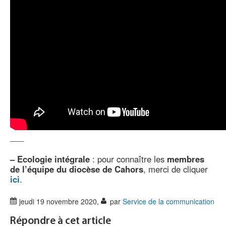
___
–
Ecologie intégrale
: pour connaître les
membres
de l’équipe du diocèse de Cahors
, merci de cliquer
ici
.
jeudi 19 novembre 2020
,
par
Service de la communication
Répondre à cet article