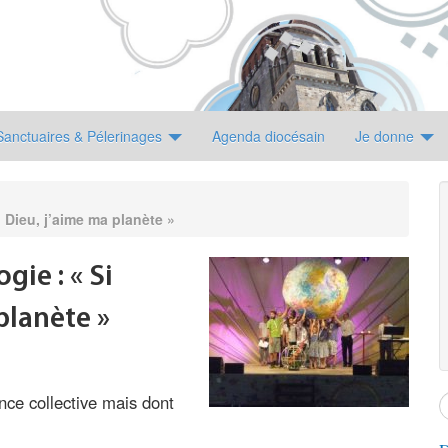
Sanctuaires & Pélerinages
Agenda diocésain
Je donne
 Dieu, j’aime ma planète »
gie : « Si
planète »
ce collective mais dont