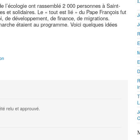
D
de l’écologie ont rassemblé 2 000 personnes à Saint-
 et solidaires. Le « tout est lié » du Pape François fut
J
oi, de développement, de finance, de migrations.
marche étaient au programme. Voici quelques idées
J
R
E
M
on
E
D
R
i
T
L
été relu et approuvé.
J
C
M