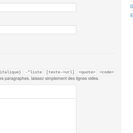
D
E
italique}
-*liste
[texte->url]
<quote>
<code>
es paragraphes, laissez simplement des lignes vides.