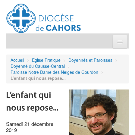
Église pratique
Accueil
>
Eglise Pratique
>
Doyennés et Paroisses
>
Doyenné du Causse-Central
>
Démarches et sacrements
Paroisse Notre Dame des Neiges de Gourdon
>
L’enfant qui nous repose...
Sanctuaires & Pélerinages
L’enfant qui
Agenda diocésain
nous repose...
Je donne
Samedi 21 décembre
2019
Annuaire/Contact