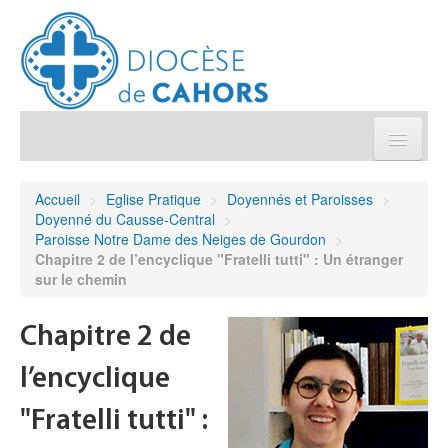
Église pratique
Accueil
>
Eglise Pratique
>
Doyennés et Paroisses
>
Doyenné du Causse-Central
>
Démarches et sacrements
Paroisse Notre Dame des Neiges de Gourdon
>
Chapitre 2 de l’encyclique "Fratelli tutti" : Un étranger
sur le chemin
Sanctuaires & Pélerinages
Chapitre 2 de
Agenda diocésain
l’encyclique
Je donne
"Fratelli tutti" :
Annuaire/Contact