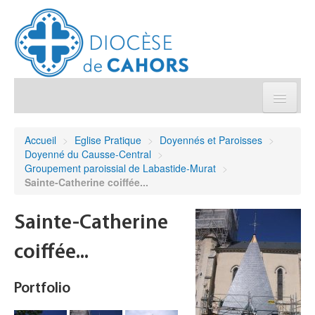
Église pratique
Accueil
>
Eglise Pratique
>
Doyennés et Paroisses
>
Doyenné du Causse-Central
>
Démarches et sacrements
Groupement paroissial de Labastide-Murat
>
Sainte-Catherine coiffée...
Sanctuaires & Pélerinages
Sainte-Catherine
Agenda diocésain
coiffée...
Je donne
Portfolio
Annuaire/Contact