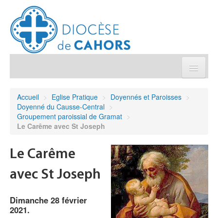
Église pratique
Accueil
>
Eglise Pratique
>
Doyennés et Paroisses
>
Doyenné du Causse-Central
>
Démarches et sacrements
Groupement paroissial de Gramat
>
Le Carême avec St Joseph
Sanctuaires & Pélerinages
Le Carême
Agenda diocésain
avec St Joseph
Je donne
Dimanche 28 février
2021.
Annuaire/Contact