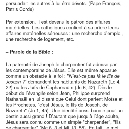
persuadait les autres à lui être dévots. (Pape François,
Patris Corde)
Par extension, il est devenu le patron des affaires
matérielles. Les catholiques confient à sa prière leurs
affaires matérielles sérieuses : une recherche d’emploi,
une recherche de logement, etc.
–
Parole de la Bible :
La paternité de Joseph le charpentier fut admise par
les contemporains de Jésus. Elle est même apparue
comme un obstacle à la foi : "
N’est-ce pas là le fils de
Joseph ?
" demandent les habitants de Nazareth (Lc 4,
22) ou les Juifs de Capharnaüm (Jn 6, 42). Dès le
début de l’évangile selon Jean, Philippe surprend
Nathanaël en lui disant que Celui dont parlent Moïse et
les Prophètes, "c’est Jésus, le fils de Joseph, de
Nazareth" (Jn 1, 45). Une identité aussi banale pour un
destin aussi grand ! D’autant que jusqu’à l’âge adulte,
Jésus sera connu comme un simple "charpentier", "fils
de charpentier" (Mc 6, 3 et Mt 13, 55). En fait, le mot