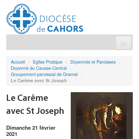
Église pratique
Accueil
>
Eglise Pratique
>
Doyennés et Paroisses
>
Doyenné du Causse-Central
>
Démarches et sacrements
Groupement paroissial de Gramat
>
Le Carême avec St Joseph
Sanctuaires & Pélerinages
Le Carême
Agenda diocésain
avec St Joseph
Je donne
Dimanche 21 février
2021
Annuaire/Contact