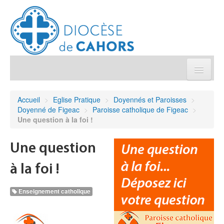
Église pratique
Accueil
>
Eglise Pratique
>
Doyennés et Paroisses
>
Doyenné de Figeac
>
Paroisse catholique de Figeac
>
Démarches et sacrements
Une question à la foi !
Sanctuaires & Pélerinages
Une question
à la foi !
Agenda diocésain
Enseignement catholique
Je donne
Annuaire/Contact