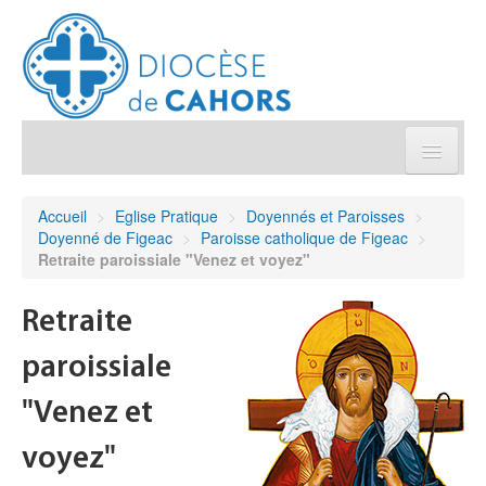
Église pratique
Accueil
>
Eglise Pratique
>
Doyennés et Paroisses
>
Doyenné de Figeac
>
Paroisse catholique de Figeac
>
Démarches et sacrements
Retraite paroissiale "Venez et voyez"
Sanctuaires & Pélerinages
Retraite
paroissiale
Agenda diocésain
"Venez et
Je donne
voyez"
Annuaire/Contact