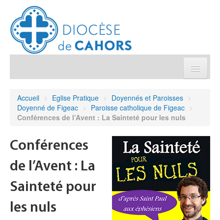
Église pratique
Accueil
>
Eglise Pratique
>
Doyennés et Paroisses
>
Doyenné de Figeac
>
Paroisse catholique de Figeac
>
Démarches et sacrements
Conférences de l’Avent : La Sainteté pour les nuls
Sanctuaires & Pélerinages
Conférences
de l’Avent : La
Agenda diocésain
Sainteté pour
Je donne
les nuls
Annuaire/Contact