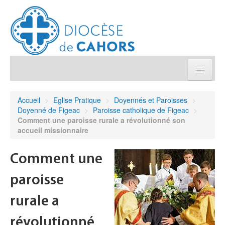
Église pratique
Accueil
>
Eglise Pratique
>
Doyennés et Paroisses
>
Doyenné de Figeac
>
Paroisse catholique de Figeac
>
Démarches et sacrements
Comment une paroisse rurale a révolutionné son
accueil missionnaire
Sanctuaires & Pélerinages
Comment une
Agenda diocésain
paroisse
Je donne
rurale a
révolutionné
Annuaire/Contact