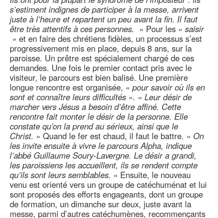
s’estiment indignes de participer à la messe, arrivent
juste à l’heure et repartent un peu avant la fin. Il faut
être très attentifs à ces personnes.
» Pour les «
saisir
» et en faire des chrétiens fidèles, un processus s’est
progressivement mis en place, depuis 8 ans, sur la
paroisse. Un prêtre est spécialement chargé de ces
demandes. Une fois le premier contact pris avec le
visiteur, le parcours est bien balisé. Une première
longue rencontre est organisée, «
pour savoir où ils en
sont et connaître leurs difficultés
». «
Leur désir de
marcher vers Jésus a besoin d’être affiné. Cette
rencontre fait monter le désir de la personne. Elle
constate qu’on la prend au sérieux, ainsi que le
Christ.
» Quand le fer est chaud, il faut le battre. «
On
les invite ensuite à vivre le parcours Alpha, indique
l’abbé Guillaume Soury-Lavergne. Le désir a grandi,
les paroissiens les accueillent, ils se rendent compte
qu’ils sont leurs semblables.
» Ensuite, le nouveau
venu est orienté vers un groupe de catéchuménat et lui
sont proposés des efforts engageants, dont un groupe
de formation, un dimanche sur deux, juste avant la
messe, parmi d’autres catéchumènes, recommençants