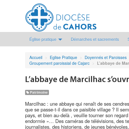
Église pratique
Démarches et sacrements
Accueil
>
Eglise Pratique
>
Doyennés et Paroisses
Groupement paroissial de Cajarc
>
L’abbaye de Mar
L’abbaye de Marcilhac s’ou
Patrimoine
Marcilhac : une abbaye qui renaît de ses cendres
que se passe-t-il dans ce paisible village ? Il se
pays, et bien au-delà , veuille tourner son regard 
endormie »… Des caméras de télévisions, des te
journalistes, des historiens, de jeunes bénévole