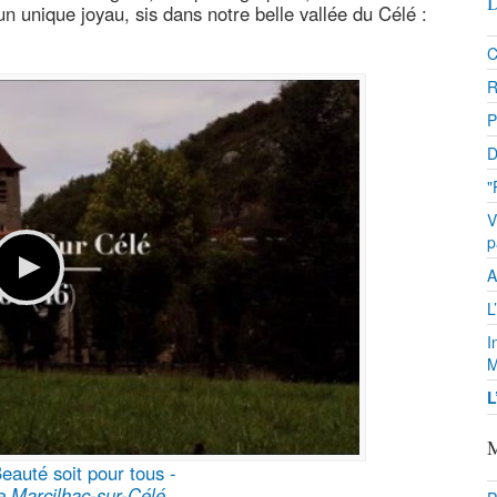
D
n unique joyau, sis dans notre belle vallée du Célé :
C
R
P
D
"
V
p
A
L
I
M
L
M
eauté soit pour tous -
 Marcilhac-sur-Célé