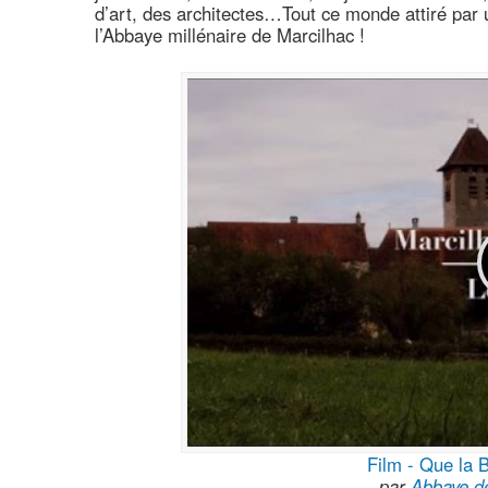
d’art, des architectes…Tout ce monde attiré par u
l’Abbaye millénaire de Marcilhac !
Film - Que la B
par
Abbaye de