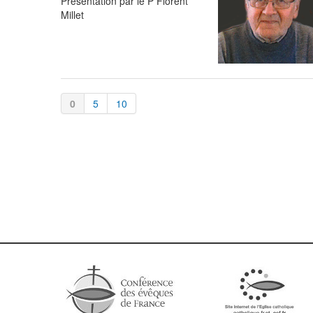
Présentation par le P Florent
Millet
0
5
10