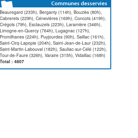
Communes desservies
Beauregard (233h), Berganty (114h), Bouziès (80h),
Cabrerets (229h), Cénevières (169h), Concots (419h),
Crégols (79h), Esclauzels (223h), Laramière (346h),
Limogne-en-Quercy (764h), Lugagnac (127h),
Promilhanes (224h), Puyjourdes (90h), Saillac (161h),
Saint-Cirq-Lapopie (204h), Saint-Jean-de-Laur (232h),
Saint-Martin-Labouval (182h), Sauliac-sur-Célé (122h),
Tour-de-Faure (326h), Varaire (315h), Vidaillac (168h)
Total : 4807