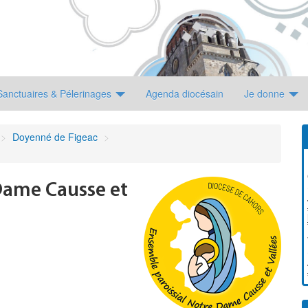
Sanctuaires & Pélerinages
Agenda diocésain
Je donne
>
Doyenné de Figeac
>
Dame Causse et