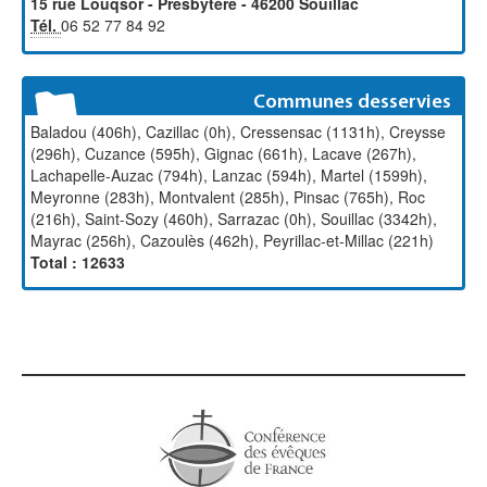
15 rue Louqsor - Presbytère - 46200 Souillac
Tél.
06 52 77 84 92
Communes desservies
Baladou (406h), Cazillac (0h), Cressensac (1131h), Creysse
(296h), Cuzance (595h), Gignac (661h), Lacave (267h),
Lachapelle-Auzac (794h), Lanzac (594h), Martel (1599h),
Meyronne (283h), Montvalent (285h), Pinsac (765h), Roc
(216h), Saint-Sozy (460h), Sarrazac (0h), Souillac (3342h),
Mayrac (256h), Cazoulès (462h), Peyrillac-et-Millac (221h)
Total : 12633