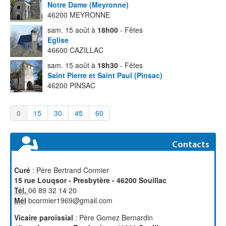
Notre Dame (Meyronne)
46200 MEYRONNE
sam. 15 août à
18h00
- Fêtes
Eglise
46600 CAZILLAC
sam. 15 août à
18h30
- Fêtes
Saint Pierre et Saint Paul (Pinsac)
46200 PINSAC
0
15
30
45
60
Contacts
Curé
: Père Bertrand Cormier
15 rue Louqsor - Presbytère - 46200 Souillac
Tél.
06 89 32 14 20
Mél
bcormier1969@gmail.com
Vicaire paroissial
: Père Gomez Bernardin