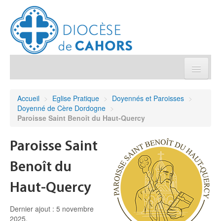
Église pratique
Accueil
>
Eglise Pratique
>
Doyennés et Paroisses
>
Doyenné de Cère Dordogne
>
Démarches et sacrements
Paroisse Saint Benoît du Haut-Quercy
Sanctuaires & Pélerinages
Paroisse Saint
Benoît du
Agenda diocésain
Haut-Quercy
Je donne
Dernier ajout : 5 novembre
2025.
Annuaire/Contact