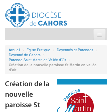
Église pratique
Accueil
>
Eglise Pratique
>
Doyennés et Paroisses
>
Doyenné de Cahors
>
Démarches et sacrements
Paroisse Saint Martin en Vallée d’Olt
>
Création de la nouvelle paroisse St Martin en vallée
d’olt
Sanctuaires & Pélerinages
Création de la
Agenda diocésain
nouvelle
Je donne
paroisse St
Annuaire/Contact