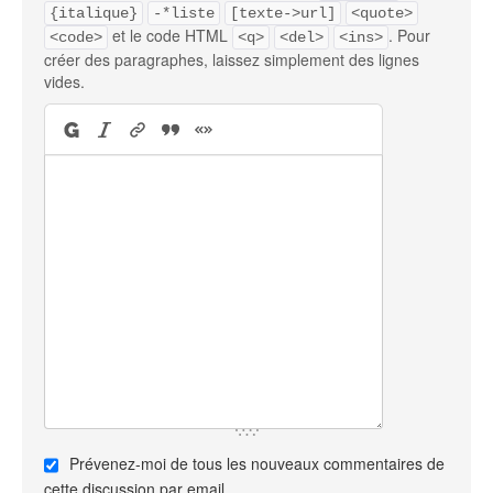
{italique}
-*liste
[texte->url]
<quote>
et le code HTML
. Pour
<code>
<q>
<del>
<ins>
créer des paragraphes, laissez simplement des lignes
vides.
Prévenez-moi de tous les nouveaux commentaires de
cette discussion par email