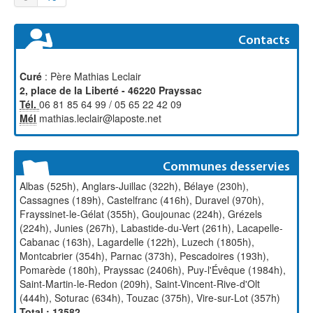
Contacts
Curé
: Père Mathias Leclair
2, place de la Liberté - 46220 Prayssac
Tél.
06 81 85 64 99 / 05 65 22 42 09
Mél
mathias.leclair@laposte.net
Communes desservies
Albas (525h), Anglars-Juillac (322h), Bélaye (230h),
Cassagnes (189h), Castelfranc (416h), Duravel (970h),
Frayssinet-le-Gélat (355h), Goujounac (224h), Grézels
(224h), Junies (267h), Labastide-du-Vert (261h), Lacapelle-
Cabanac (163h), Lagardelle (122h), Luzech (1805h),
Montcabrier (354h), Parnac (373h), Pescadoires (193h),
Pomarède (180h), Prayssac (2406h), Puy-l'Évêque (1984h),
Saint-Martin-le-Redon (209h), Saint-Vincent-Rive-d'Olt
(444h), Soturac (634h), Touzac (375h), Vire-sur-Lot (357h)
Total : 13582