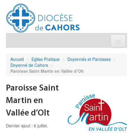
Église pratique
Accueil
>
Eglise Pratique
>
Doyennés et Paroisses
>
Doyenné de Cahors
>
Démarches et sacrements
Paroisse Saint Martin en Vallée d’Olt
Sanctuaires & Pélerinages
Paroisse Saint
Martin en
Agenda diocésain
Vallée d’Olt
Je donne
Dernier ajout : 6 juillet.
Annuaire/Contact