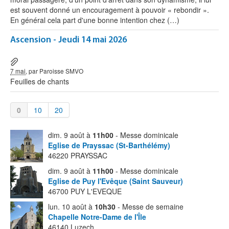
est souvent donné un encouragement à pouvoir « rebondir ».
En général cela part d'une bonne intention chez (…)
Ascension - Jeudi 14 mai 2026
7 mai
, par Paroisse SMVO
Feuilles de chants
0
10
20
dim. 9 août à
11h00
- Messe dominicale
Eglise de Prayssac (St-Barthélémy)
46220 PRAYSSAC
dim. 9 août à
11h00
- Messe dominicale
Eglise de Puy l'Evêque (Saint Sauveur)
46700 PUY L'EVEQUE
lun. 10 août à
10h30
- Messe de semaine
Chapelle Notre-Dame de l'Île
46140 Luzech