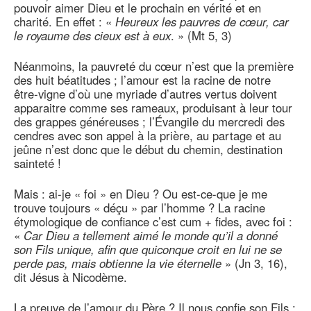
pouvoir aimer Dieu et le prochain en vérité et en
charité. En effet : «
Heureux les pauvres de cœur, car
le royaume des cieux est à eux
. » (Mt 5, 3)
Néanmoins, la pauvreté du cœur n’est que la première
des huit béatitudes ; l’amour est la racine de notre
être-vigne d’où une myriade d’autres vertus doivent
apparaitre comme ses rameaux, produisant à leur tour
des grappes généreuses ; l’Évangile du mercredi des
cendres avec son appel à la prière, au partage et au
jeûne n’est donc que le début du chemin, destination
sainteté !
Mais : ai-je « foi » en Dieu ? Ou est-ce-que je me
trouve toujours « déçu » par l’homme ? La racine
étymologique de confiance c’est cum + fides, avec foi :
«
Car Dieu a tellement aimé le monde qu’il a donné
son Fils unique, afin que quiconque croit en lui ne se
perde pas, mais obtienne la vie éternelle
» (Jn 3, 16),
dit Jésus à Nicodème.
La preuve de l’amour du Père ? Il nous confie son Fils ;