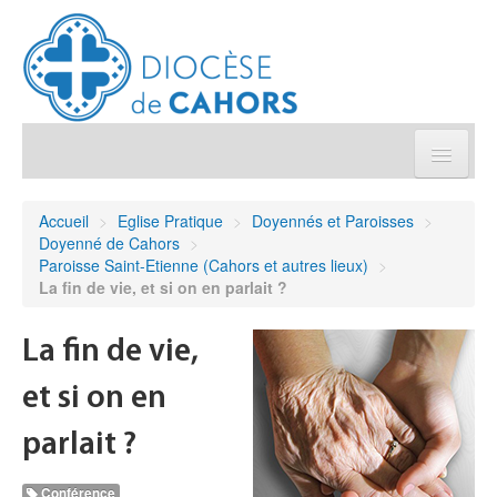
Église pratique
Accueil
>
Eglise Pratique
>
Doyennés et Paroisses
>
Doyenné de Cahors
>
Démarches et sacrements
Paroisse Saint-Etienne (Cahors et autres lieux)
>
La fin de vie, et si on en parlait ?
Sanctuaires & Pélerinages
La fin de vie,
Agenda diocésain
et si on en
Je donne
parlait ?
Conférence
Annuaire/Contact