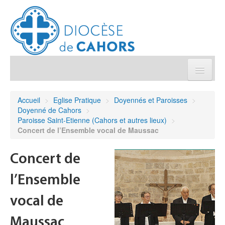
Église pratique
Accueil
>
Eglise Pratique
>
Doyennés et Paroisses
>
Doyenné de Cahors
>
Démarches et sacrements
Paroisse Saint-Etienne (Cahors et autres lieux)
>
Concert de l’Ensemble vocal de Maussac
Sanctuaires & Pélerinages
Concert de
Agenda diocésain
l’Ensemble
Je donne
vocal de
Maussac
Annuaire/Contact