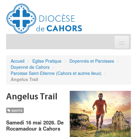
Église pratique
Accueil
>
Eglise Pratique
>
Doyennés et Paroisses
>
Doyenné de Cahors
>
Démarches et sacrements
Paroisse Saint-Etienne (Cahors et autres lieux)
>
Angelus Trail
Sanctuaires & Pélerinages
Angelus Trail
Agenda diocésain
sports
Je donne
Samedi 16 mai 2026. De
Rocamadour à Cahors
Annuaire/Contact